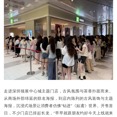
走进深圳领展中心城主题门店，古风氛围与茶香扑面而来。
从商场外部绵延的联名海报，到店内陈列的古风装饰与主题
海报，沉浸式场景让消费者仿佛“钻进”《如鸢》世界。开售首
日，不少门店已排起长龙，“早早就跟朋友约好今天上线就来