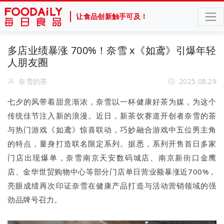
让食品创新触手可及！
多店业绩暴涨 700%！奈雪 x《如鸢》引爆年轻
人朋友圈
奈雪的茶
2025.08.29
七夕的风带着甜意渐浓，奈雪以一杯健康好茶为媒，为这个
传统佳节注入新的浪漫。近日，新茶饮赛道开创者奈雪的茶
与热门游戏《如鸢》惊喜联动，巧妙融合游戏中五位男主角
的特点，量身打造联名限定系列。据悉，系列开售首日多家
门店出现爆单，奈雪南京天安数码城店、南京新街口金鹰
店、金华世贸购物中心等部分门店单日营业额暴涨近700%，
亮眼成绩再次印证奈雪在健康产品打造与活动营销领域的强
劲品牌号召力。