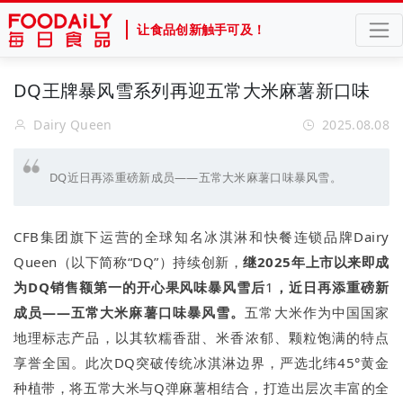
让食品创新触手可及！
DQ王牌暴风雪系列再迎五常大米麻薯新口味
Dairy Queen
2025.08.08
DQ近日再添重磅新成员——五常大米麻薯口味暴风雪。
CFB集团旗下运营的全球知名冰淇淋和快餐连锁品牌Dairy
Queen（以下简称“DQ”）持续创新，
继2025年上市以来即成
为DQ销售额第一的开心果风味暴风雪
后
1
，
近日再添重磅新
成员——五常大米麻薯口味暴风雪
。
五常大米作为中国国家
地理标志产品，以其软糯香甜、米香浓郁、颗粒饱满的特点
享誉全国。此次DQ突破传统冰淇淋边界，严选北纬45°黄金
种植带，将五常大米与Q弹麻薯相结合，打造出层次丰富的全