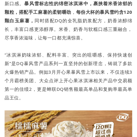
新口感。
暴风雪标志性的绵密冰淇淋中，裹挟着米香浓郁的
颗粒，搭配手工麻薯的柔韧嚼劲
，
每份大杯的暴风雪约含120
颗白玉麻薯，
同时搭配DQ的全乳脂奶浆配方，奶香浓醇绵
长，丰富口感更添醇厚。米香、奶香与软糯口感三重融合，
尽享香浓滋味，让每一口都充满惊喜。
“冰淇淋奶味浓郁、配料丰富、突出的咀嚼感、保持快速创
新”是DQ暴风雪产品系列一直坚持的创新理念，铸就了多款
火爆热销产品。例如3月开心果暴风雪上市以来，不仅连续3
个月霸榜美团、大众点评上开心果冰淇淋相关产品中交易额
第一的佳绩2，更是蝉联DQ销售额最高单品和复购率最高单
品王位。