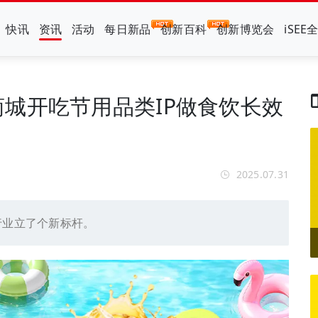
快讯
资讯
活动
每日新品
创新百科
创新博览会
iSEE
城开吃节用品类IP做食饮长效
2025.07.31
行业立了个新标杆。