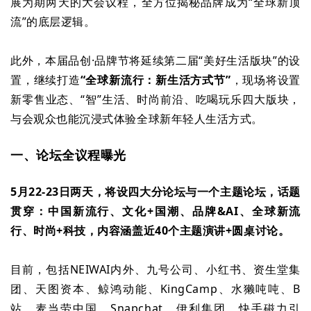
展为期两天的大会议程，全方位揭秘品牌成为“全球新顶
流”的底层逻辑。
此外，本届品创·品牌节将延续第二届“美好生活版块”的设
置，继续打造
“全球新流行：新生活方式节”
，现场将设置
新零售业态、“智”生活、时尚前沿、吃喝玩乐四大版块，
与会观众也能沉浸式体验全球新年轻人生活方式。
一
、论坛全议程曝光
5月22-23日两天，将设四大分论坛与一个主题论坛，话题
贯穿：中国新流行、文化+国潮、
品牌&
AI
、全球新流
行、时尚+科技，内容涵盖近40个主题演讲+圆桌讨论。
目前，包括NEIWAI内外、九号公司、小红书、资生堂集
团、天图资本、鲸鸿动能、KingCamp、水獭吨吨、B
站、麦当劳中国、Snapchat、伊利集团、快手磁力引