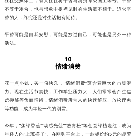
在社交媒体上，有人往往将平替与消费降级画上等号。平替
不等于凑合，也与想象中捉襟见肘的生活毫不相干。追求平
替的人，终究还是对生活抱有期待。
平替可能是自我安慰，可能是放过自己，可能也是另外一种
活法。
10
情绪消费
花一点小钱，买一份快乐，“情绪消费”蕴含着巨大的市场潜
力。现在生活节奏快，工作学业压力大，人们常常会产生焦
虑抑郁等负面情绪，情绪消费所带来的快速解压、放松疗愈
等功能，成为年轻一代的刚需。
今年，“焦绿香蕉”“动感光菠”“放青松”等创意绿植走红，成为
年轻人的“上班搭子”。在网购平台上，一款标价约5元的胡萝