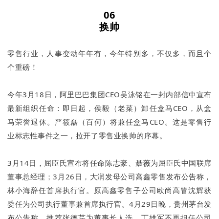
06
换帅
零售行业，人事变动年年有，今年特别多，不仅多，而且个
个重磅！
今年3月18日，阿里巴巴集团CEO吴泳铭在一封内部信中宣布
最新组织任命：即日起，侯毅（老菜）卸任盒马CEO，从盒
马荣誉退休。严筱磊（百何）将兼任盒马CEO。这是零售行
业标志性事件之一，拉开了零售业换帅的序幕。
3月14日，屈臣氏宣布将任命陈志豪、聂薇为屈臣氏中国联席
董事总经理；3月26日，大润发母公司高鑫零售发布公告称，
林小海辞任首席执行官。原高鑫零售子公司欧尚高管沈辉获
委任为公司执行董事兼首席执行官。4月29日晚，贵州茅台发
布公告称，推荐张德芹为董事长人选，丁雄军不再担任公司