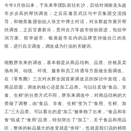
今年3月份以来，于东来率团队前往长沙，启动对湖南龙头超
市步步高的帮扶调改；之后应邀至武汉与中百集团交流指
导，和物美集团创始人张文中博士对话，对永辉超市展开帮
扶调改，之后甘肃新乐，贵州合力等超市纷纷跟进，包括华
润万家、联华超市、银座超市在内的品牌坚持做自己的良
医，进行自主调改，调改成为行业的关键词。
细数胖东来的调改，基本都是从商品结构、品质、价格及卖
场布局、动线、环境、服务和员工待遇等方面做全面调改。
在《零售圈》三次对永辉全国首家调改店的探访中发现，在
商品层面，调改的核心还是加工品类。与以往卖场“食品、非
食、生鲜”的分类方式不同，胖东来调改中，对商品结构的大
类做了调整，由“食品、非食、生鲜”变为了“食用、生鲜、加
工”三大品类。可以看出的是“加工”被单独了出来，“食品和非
食”组成了“食用”品类，特别突出了“加工”，关于食品和用品
区，整体的标品最大的改变就是“舍得”，也就是我们说的精简