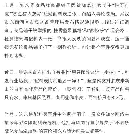
上月，知名零食品牌良品铺子因被知名打假博主“松哥打
虎”“赏金猎人灰烬”质疑配料表造假，而陷入舆论漩涡。武汉
市东西湖区市场监督管理局发布情况通报称，经过详细调
查，良品铺子被举报的“桂香坚果藕粉”和“酸辣粉”产品合格，
检测结果与配料表一致，举报人反映的问题不成立。这一通
报无疑给良品铺子打了一剂强心针，也让整个事件变得更加
扑朔迷离。
近日，胖东来宣布推出自有品牌“黑豆酿造酱油（生抽）”，引
发行业热议，“配料表比我脸还干净！”，这是网友对胖东来新
出的自有品牌新品的评价。《零售圈》了解到，该产品配料
只有水、非转基因黑豆、食用盐和小麦，而售价只有8.7元。
当然，这只是配料表事件中的两个例子，像众多知名网络主
播今年都深陷配料表危机，包括与辉同行董宇辉关于“不要妖
魔化食品添加剂”的言论和东方甄选南美白虾事件。