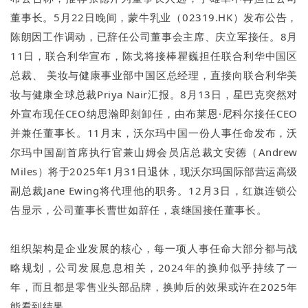
董事长。5月22日晚间，蒙牛乳业（02319.HK）发布公告，
陈朗因工作调动，已辞任公司董事会主席、庆立军接任。8月
11日，联合利华宣布，陈戈将接棒瞿巍担任联合利华中国区
总裁、 美妆与健康事业部中国区总经理，直接向联合利华美
妆与健康全球总裁Priya Nair汇报。8月13日，星巴克突然对
外宣布现任CEO纳思瀚即刻卸任，由布莱恩·尼科尔接任CEO
并兼任董事长。11月末，沃尔玛中国一份人事任命发布，沃
尔玛中国副首席执行官兼山姆会员店总裁文安德（Andrew
Miles）将于2025年1月31日退休，现沃尔玛国际部营运高级
副总裁Jane Ewing将代理他的职务。12月3日，红旗连锁公
告显示，公司董事长曹世如辞任，袁继国接任董事长。
组织架构是企业发展的核心，每一项人事任命大部分都与战
略规划，公司发展息息相关，2024年的换帅似乎持续了一
年，而且都是零售业头部品牌，换帅后的效果或许在2025年
能看到结果。