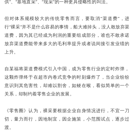
供”、“基地直采”、“现采”的一种更具侵略性的叫法。
但对体系规模较大的传统零售而言，要取消“渠道费”，进
行“裸采”并不是什么容易的事情，船大难掉头，没人敢放弃渠
道费，因为其已经成为利润的重要组成部分，谁也不敢承诺
放弃渠道费能带来多大的毛利率提升或者说间接引发业绩的
上升。
自某福将渠道费模式引入中国，成为零售行业的定时炸弹，
这颗炸弹终于在超市内卷式竞争的时刻爆炸了，当企业纷纷
意识到其危害性，却难以割舍，如鲠在喉，看似简单的一个
关系，却制约着零售企业的发展。
《零售圈》认为，裸采要根据企业自身情况进行，不宜一刀
切，量力而行，因地制宜，因企施策，小范围试点，逐步过
渡。