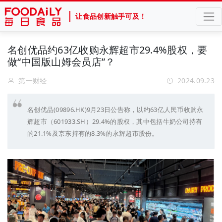
让食品创新触手可及！
名创优品约63亿收购永辉超市29.4%股权，要
做“中国版山姆会员店”？
第一财经
2024.09.23
名创优品(09896.HK)9月23日公告称，以约63亿人民币收购永
辉超市（601933.SH）29.4%的股权，其中包括牛奶公司持有
的21.1%及京东持有的8.3%的永辉超市股份。