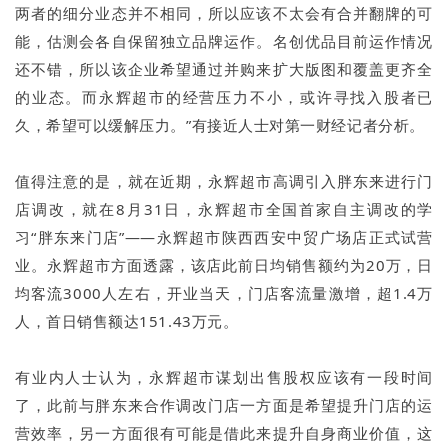
两者的细分业态并不相同，所以应该不太会有合并翻牌的可
能，估测会各自保留独立品牌运作。名创优品目前运作情况
还不错，所以该企业希望通过并购来扩大版图和覆盖更齐全
的业态。而永辉超市的经营压力不小，或许寻找入股者已
久，希望可以缓解压力。”有接近人士对第一财经记者分析。
值得注意的是，就在近期，永辉超市高调引入胖东来进行门
店调改，就在8月31日，永辉超市全国首家自主调改的学
习“胖东来门店”——永辉超市陕西西安中贸广场店正式试营
业。永辉超市方面透露，该店此前日均销售额约为20万，日
均客流3000人左右，开业当天，门店客流量激增，超1.4万
人，首日销售额达151.43万元。
有业内人士认为，永辉超市谋划出售股权应该有一段时间
了，此前与胖东来合作调改门店一方面是希望提升门店的运
营效率，另一方面很有可能是借此来提升自身商业价值，这