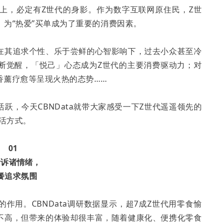
上，必定有Z世代的身影。作为数字互联网原住民，Z世
为“热爱”买单成为了重要的消费因素。
在其追求个性、乐于尝鲜的心智影响下，过去小众甚至冷
断觉醒，「悦己」心态成为Z世代的主要消费驱动力；对
香薰疗愈等呈现火热的态势……
跃，今天CBNData就带大家感受一下Z世代遥遥领先的
生活方式。
01
食诉诸情绪，
餐追求氛围
作用。CBNData调研数据显示，超7成Z世代用零食愉
不高，但带来的体验却很丰富，随着健康化、便携化零食