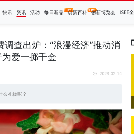
快讯
资讯
活动
每日新品
创新百科
创新博览会
iSEE
费调查出炉：“浪漫经济”推动消
者为爱一掷千金
2023.02.14
什么礼物呢？