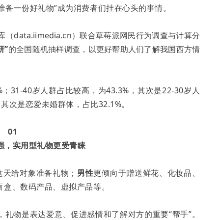
何准备一份好礼物”成为消费者们挂在心头的事情。
库
（data.iimedia.cn）联合草莓派网民行为调查与计算分
研”
的全国随机抽样调查，以更好帮助人们了解我国西方情
；31-40岁人群占比较高，为43.3%，其次是22-30岁人
，其次是恋爱未婚群体，占比32.1%。
01
强，实用型礼物更受青睐
这天给对象准备礼物；
男性
更倾向于赠送鲜花、化妆品、
盲盒、数码产品、虚拟产品等。
，礼物是表达爱意、促进感情和了解对方的重要“帮手”。