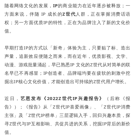
随着网络文化的发展，
IP
的商业能力在近年逐步被释放；一
方面来说，伴随 IP 成长的
Z世代
人群，正在掌握消费话语
权；另一方面优质IP的特性，正在为品牌注入了新的文化价
值。
早期打造IP的方式以「新奇」体验为主，只要贴了标、造出
声量，追新效应便随之而来，而在近年，优质影视、文学、
动漫、游戏批量涌起，早已熟悉IP 文化的Z世代从对简单的联
名早已不再感冒；IP创造者、品牌端均要在疲软的刺激中挖
掘出IP核心文化价值，才能创造出可持续的Z世代用户增长。
近日，
艺恩发布《2022Z世代IP兴趣报告》
（后称《报
告》）；《报告》从「Z世代IP喜爱画像」、「Z世代IP消费
主张」及「Z世代IP榜单」三层逻辑入手，回归兴趣本质，探
寻Z世代与IP互相影响、共促共进的关系，挖掘IP背后的新价
值。