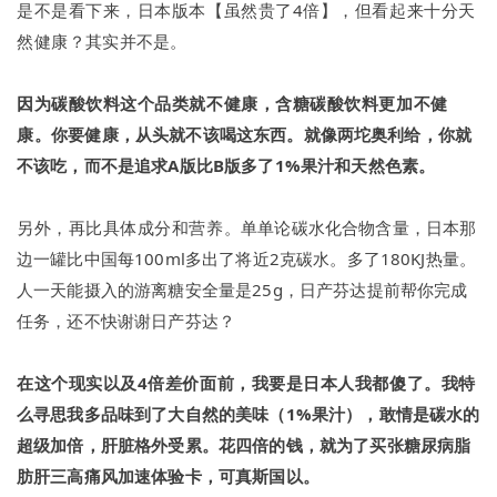
是不是看下来，日本版本【虽然贵了4倍】，但看起来十分天
然健康？
其实并不是。
因为碳酸饮料这个品类就不健康，含糖碳酸饮料更加不健
康。
你要健康，从头就不该喝这东西。
就像两坨奥利给，你就
不该吃，而不是追求A版比B版多了1%果汁和天然色素。
另外，再比具体成分和营养。
单单论碳水化合物含量，日本那
边一罐比中国每100ml多出了将近2克碳水。
多了180KJ热量。
人一天能摄入的游离糖安全量是25g，日产芬达提前帮你完成
任务，还不快谢谢日产芬达？
在这个现实以及4倍差价面前，我要是日本人我都傻了。
我特
么寻思我多品味到了大自然的美味（1%果汁），敢情是碳水的
超级加倍，肝脏格外受累。
花四倍的钱，就为了买张糖尿病脂
肪肝三高痛风加速体验卡，可真斯国以。