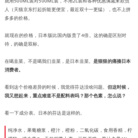
就用500ML装对500ML装，不用2L装和各种优惠满减来欺负
人（天猫京东打起折能更便宜，最近双十一更猛），也不上拼
多多的价格。
就现在的价格，日本版比国内版贵了4倍。
这的确是区别对
待，的确是双标。
在噶韭菜。
不是噶我们韭菜，是日本韭菜。
是狠狠的痛揍日本
消费者。
看到这个价格差异的时候，我觉得芬达没啥问题。
但这时候，
我又想起来，重点难道不是配料表吗？
那个色素，怎么说？
看一下成分表。
日本的芬达是这样的。
纯净水，果葡糖浆，橙汁，橙粉，二氧化碳，食用香精，柠