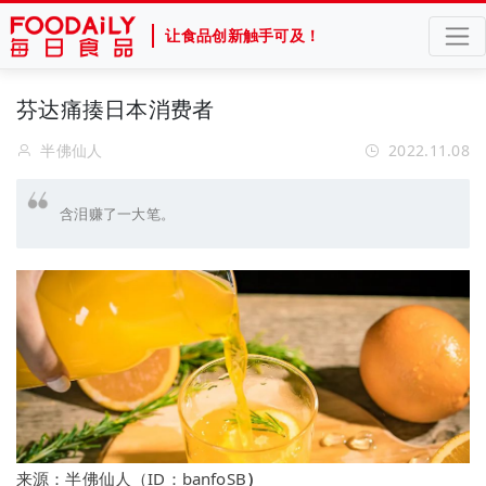
让食品创新触手可及！
芬达痛揍日本消费者
半佛仙人
2022.11.08
含泪赚了一大笔。
来源：
半佛仙人（ID
：
banfoSB
）