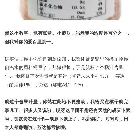
就这个数字，也有寓意。
小傻瓜，虽然我的浓度是百分之一，
但我对你的爱百里挑一。
讲实话，你不说你是刻意添加，我都怀疑是兜里的橘子掉你
们汽水的原料桶里了，都懒得捡，于是就标了个橘汁含量
1%。
我怀疑下次含量就是芬达（初音未来手办1%），芬达
（耐克鞋1%），芬达（哆啦A梦，1%）。
就这个含果汁量，你站在此地不要走动，我给买点橘子就完
事儿了。
很多人又说啦，哎呀这里面不是还有天然的胡萝卜素
嘛，贵就贵在这个β—胡萝卜素上了。
我都笑了。
对对对，日
本人都赚翻啦，芬达都亏惨啦。