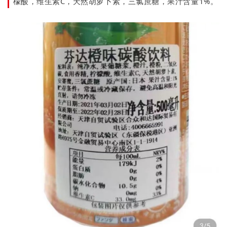
檬酸，维生素C，天然胡萝卜素，三氯蔗糖，果汁含量1%。