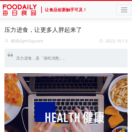
让食品创新触手可及！
压力进食，让更多人胖起来了
精练GymSquare
2022.10.13
压力进食，是「借吃消愁」​。