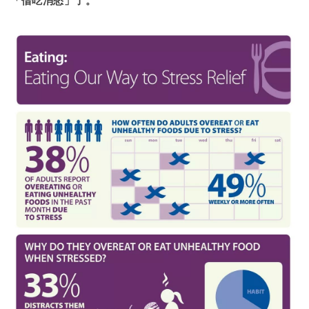
「借吃消愁」了。