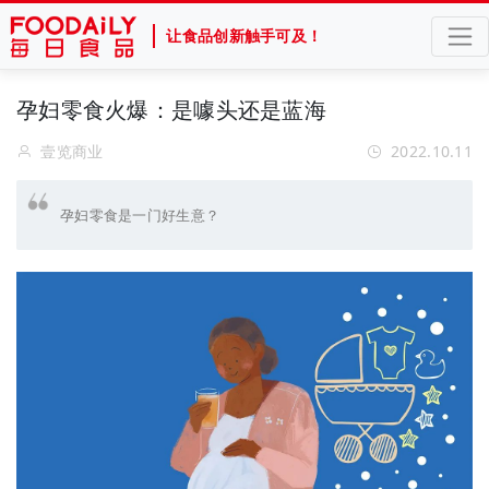
让食品创新触手可及！
孕妇零食火爆：是噱头还是蓝海
壹览商业
2022.10.11
孕妇零食是一门好生意？