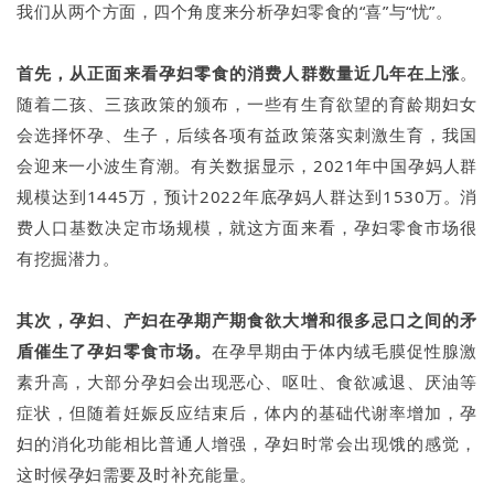
我们从两个方面，四个角度来分析孕妇零食的“喜”与“忧”。
首先，从正面来看孕妇零食的消费人群数量近几年在上涨
。
随着二孩、三孩政策的颁布，一些有生育欲望的育龄期妇女
会选择怀孕、生子，后续各项有益政策落实刺激生育，我国
会迎来一小波生育潮。有关数据显示，2021年中国孕妈人群
规模达到1445万，预计2022年底孕妈人群达到1530万。消
费人口基数决定市场规模，就这方面来看，孕妇零食市场很
有挖掘潜力。
其次，孕妇、产妇在孕期产期食欲大增和很多忌口之间的矛
盾催生了孕妇零食市场。
在孕早期由于体内绒毛膜促性腺激
素升高，大部分孕妇会出现恶心、呕吐、食欲减退、厌油等
症状，但随着妊娠反应结束后，体内的基础代谢率增加，孕
妇的消化功能相比普通人增强，孕妇时常会出现饿的感觉，
这时候孕妇需要及时补充能量。