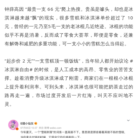
钟薛高因 “最贵一支 66 元”爬上热搜。贵虽是噱头，却也是冰
淇淋越来越“飘”的现实，很多雪糕和冰淇淋单价超过了 10
元，曾经的一元乃至5毛一支的老冰棍几近绝迹。冰棍的功能
似乎不再是消暑，反而成了零食大荟萃，即便是零食，还兼
有解馋和减肥的多重功能，可一支小小的雪糕怎么当得起。
“起步价 2 元”“一支雪糕顶一顿饭钱”，当年轻人都开始议论 #
冰淇淋自由# 的时候，是人工成本的高昂、零售业的苦苦支
撑。趁着消费升级冰淇淋成了刚需，商家们在一根根小冰棍
上提升着利润率。可到头来，冰淇淋也很可能把奶茶走过的
路再走一遍，市场过度开发后一片红海，叫天不应叫地不
灵。