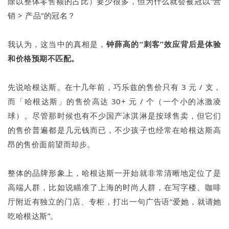
除以整体零售额的占比）要少很多，但为什么就会被冠以“营
销 > 产品”的冠名？
我认为，这当中的真相是，
钟薛高的“刺客”效应背后是体验
和价格预期不匹配。
先说哈根达斯。在十几年前，巧乐兹的售价只有 3 元 / 支，
而「哈根达斯」的售价高达 30+ 元 / 个（一个小的冰激凌
球）。尽管那时候也有不少国产冰淇淋是按球售卖，但它们
的售价普遍都是几元钱而已，不少孩子也经常在哈根达斯高
昂的售价面前望而却步。
整体的品牌形象上，哈根达斯一开始就非常清晰地定位了是
高端人群，比如说瞄准了上海的时尚人群，在写字楼、咖啡
厅附近有独立的门店、专柜，打出一句广告语“爱她，就请她
吃哈根达斯”。