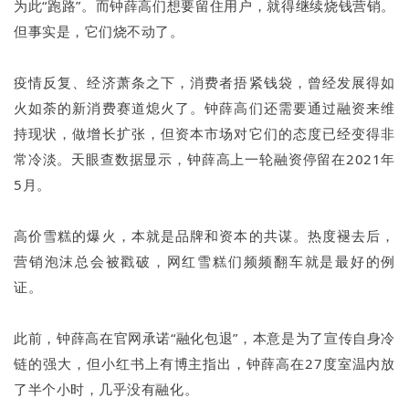
为此“跑路”。而钟薛高们想要留住用户，就得继续烧钱营销。
但事实是，它们烧不动了。
疫情反复、经济萧条之下，消费者捂紧钱袋，曾经发展得如
火如荼的新消费赛道熄火了。钟薛高们还需要通过融资来维
持现状，做增长扩张，但资本市场对它们的态度已经变得非
常冷淡。天眼查数据显示，钟薛高上一轮融资停留在2021年
5月。
高价雪糕的爆火，本就是品牌和资本的共谋。热度褪去后，
营销泡沫总会被戳破，网红雪糕们频频翻车就是最好的例
证。
此前，钟薛高在官网承诺“融化包退”，本意是为了宣传自身冷
链的强大，但小红书上有博主指出，钟薛高在27度室温内放
了半个小时，几乎没有融化。