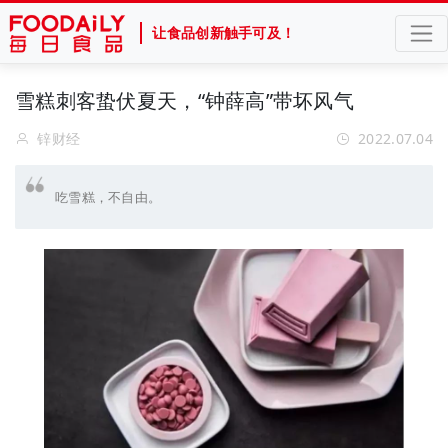
让食品创新触手可及！
雪糕刺客蛰伏夏天，“钟薛高”带坏风气
锌财经
2022.07.04
吃雪糕，不自由。