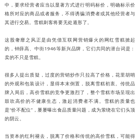
中，要求经营者应当以显著方式进行明码标价，明确标示价
格所对应的商品或者服务，不得诱骗消费者或其他经营者与
其进行交易。雪糕刺客将要无处遁形了。
这股奢靡之风正是由凭借互联网营销爆火的网红雪糕掀起
的，钟薛高、中街1946等新兴品牌，它们共同的潜台词是：
卖的不只是雪糕。
很多人提出质疑，过度的营销炒作只拉高了价格，花里胡哨
的外观和包装设计，显得本末倒置，脱离雪糕初衷。传统品
牌入局后，高价雪糕的竞争更激烈了，整个雪糕市场呈现出
鼓吹高价的不健康生态，激起消费者不满。雪糕的质量也
是“价不配位”，屡屡曝出食品质量问题，成为萦绕在它们头顶
的阴云。
当资本的红利褪去，脱离了价格和传统的高价雪糕，可能得