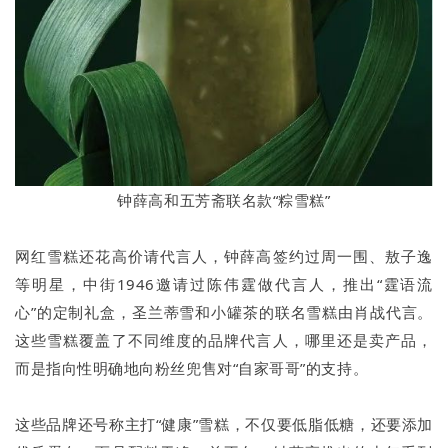
钟薛高和五芳斋联名款“粽雪糕”
网红雪糕还花高价请代言人，钟薛高签约过周一围、敖子逸
等明星，中街1946邀请过陈伟霆做代言人，推出“霆语流
心”的定制礼盒，圣兰蒂雪和小罐茶的联名雪糕由肖战代言。
这些雪糕覆盖了不同维度的品牌代言人，哪里还是卖产品，
而是指向性明确地向粉丝兜售对“自家哥哥”的支持。
这些品牌还号称主打“健康”雪糕，不仅要低脂低糖，还要添加