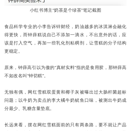
小红书博主“奶茶是个绿茶”笔记截图
食品科学专业的小李告诉锌财经，奶油越多的冰淇淋会融化
得更快，而钟薛糕说自己不添加一滴水，不出意外的话，应
该是打入空气，再加一些乳化剂粘稠剂，让雪糕的分子结构
更稳定。
原来，钟薛高引以为傲的“真材实料”指的是食用胶，那钟薛高
不如改名叫“钟切糕”。
无独有偶，网红雪糕双蛋黄和椰子灰被曝出过大肠杆菌超标
问题；以牛奶为卖点的李大橘牛奶鱿鱼口味，被测出牛奶成
分最少、乳糖含量垫底。
长远来看，摆在网红雪糕面前的只有两条路，要不就让产品