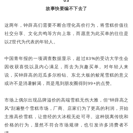
故事快要编不下去了
这两年，钟薛高们需要不断合理化高价行为，将雪糕价值往
社交分享、文化共鸣等方向上靠，而愿意为此买单的往往是
以Z世代为代表的年轻人。
中国青年报的一项调查数据显示，超过83%的受访大学生会
因收获喜悦以及内心满足，而去为兴趣买单。对年轻人来
说，买钟薛高的厄瓜多尔粉钻、东北大板的鲛尾雪糕的意义
或许不是消暑解渴，而是甩到朋友圈得到99+的点赞。
市场上偶尔出现品牌溢价的高端雪糕无伤大雅，但“钟薛高之
风”刮遍整个雪糕市场，厂商、店家们为了更高的利润，开始
主推高价雪糕，让曾经的大冰棍无处可寻。这种脱离传统和
价格的行为，显然不符合市场规律，也引发许多消费者不
满。