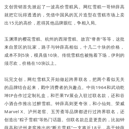
文创营销首先掀起了一波高价雪糕风。网红雪糕一哥钟薛高
就把它玩得透透的，凭借中国风的瓦片造型在雪糕市场上卖
出15元的高价，惹得其他品牌眼红，争相入局。
玉渊潭的樱花雪糕、杭州的西湖雪糕、故宫“脊兽”等等，这批
来自景区的玩家，路子与钟薛高相似，十几二十块的价格，
成本不到5块，模具值10块。传统雪糕也被拖着下场，伊利的
须尽欢，价格在10块以上。
玩完文创，网红雪糕又开始做起跨界联名，把两个看似无关
的品牌结合起来，戳中消费者的兴趣点。中街1964和武动乾
坤IP合作过定制礼盒，和芒果TV展会入驻过联名款，还和谷
小酒合作推出过醉雪糕。钟薛高则更夸张，和小仙炖、荣威
Marvel X、泸州老窖、五芳斋等品牌都进行过跨界联名，还
创造出“粽子雪糕”等热门话题。但联名款总是更贵的，比如钟
薛高和泸州老窖推出的“断片雪糕”一支将近18元，高于钟薛