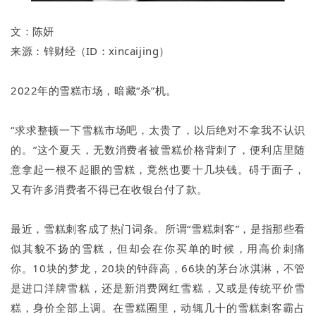
文：
陈妍
来源：
锌财经
（ID：
xincaijing
）
2022年的雪糕市场，暗藏“杀”机。
“求求整顿一下雪糕市场吧，太贵了，以后绝对不拿我不认识
的。”这个夏天，无数消费者被雪糕价格背刺了，便利店里随
意拿起一根不起眼的雪糕，竟然也要十几块钱。碍于面子，
又有许多消费者不得已在收银台付了款。
最近，雪糕刺客成了热门词条。所谓“雪糕刺客”，是指那些看
似其貌不扬的雪糕，但却会在你买单的时候，用高价刺痛
你。10块的梦龙，20块的钟薛高，66块的茅台冰淇淋，不管
是进口洋牌雪糕，还是新消费网红雪糕，又或是传统平价雪
糕，身价全部上调。在雪糕圈里，动辄几十的雪糕刺客霸占