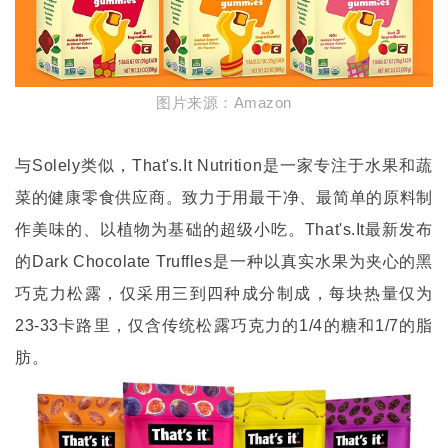
图片来源：
Amazon
与
Solely
类似，
That's.It Nutrition
是一家专注于水果和蔬
菜的健康零食供应商。致力于用最干净、最简单的原料制
作美味的、以植物为基础的超级小吃。
That's.It
最新发布
的
Dark Chocolate Truffles
是一种以真实水果为夹心的黑
巧克力松露，仅采用三到四种成分制成，每块热量仅为
23-33
卡路里，仅含传统松露巧克力的
1/4
的糖和
1/7
的脂
肪。