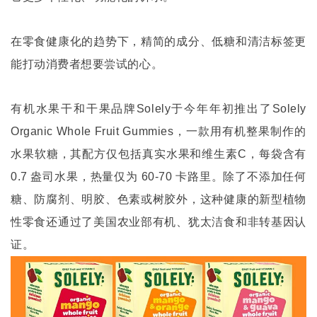
在零食健康化的趋势下，精简的成分、低糖和清洁标签更
能打动消费者想要尝试的心。
有机水果干和干果品牌
Solely
于今年年初推出了
Solely
Organic Whole Fruit Gummies
，一款用有机整果制作的
水果软糖，其配方仅包括真实水果和维生素
C
，每袋含有
0.7
盎司水果，热量仅为
60-70
卡路里。除了不添加任何
糖、防腐剂、明胶、色素或树胶外，这种健康的新型植物
性零食还通过了美国农业部有机、犹太洁食和非转基因认
证。