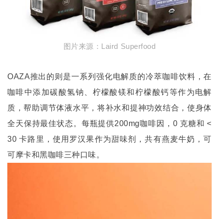
图片来源：
Laird Superfood
OAZA
推出的则是一系列强化电解质的冷萃咖啡饮料，在
咖啡中添加碳酸氢钠、柠檬酸镁和柠檬酸钙等作为电解
质，帮助调节体液水平，将补水和提神功效结合，使身体
全天保持最佳状态。每瓶提供
200mg
咖啡因，
0
克糖和
<
30
卡路里，使用罗汉果作为甜味剂，共有燕麦牛奶，可
可摩卡和黑咖啡三种口味。