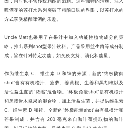
因，同时也不含传统精酿的酒精。这种独特的清爽、注入
啤酒花的苏打水系列突破了精酿口味的界限，以苏打水的
方式享受精酿啤酒的乐趣。
Uncle Matt
也采用了在果汁中加入功能性植物成分的策
略，推出系列
shot
型果汁饮料。产品采用益生菌等成分制
成，旨在针对特定功能，如免疫支持、消化和能量。
作为维生素
C
、维生素
D
和锌的来源，新的
“
终极防御
shot”
含有有机橙汁、菠萝、姜黄根、生姜和黑胡椒以及
活性益生菌的
“
浓缩
”
混合物。
“
终极免疫
shot”
是有机橙汁
和黑接骨木浆果的混合物，加上活益生菌，并提供维生素
C
、维生素
D
和锌。全新的
“
终极能量
shot”
由有机橙汁和
芒果制成，并含有
200
毫克来自咖啡莓提取物的咖啡