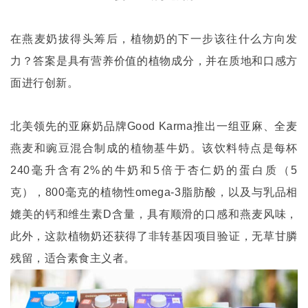
在燕麦奶拔得头筹后，植物奶的下一步该往什么方向发
力？答案是具有营养价值的植物成分，并在质地和口感方
面进行创新。
北美领先的亚麻奶品牌
Good Karma
推出一组亚麻、全麦
燕麦和豌豆混合制成的植物基牛奶。该饮料特点是每杯
240
毫升含有
2%
的牛奶和
5
倍于杏仁奶的蛋白质（
5
克），
800
毫克的植物性
omega-3
脂肪酸，以及与乳品相
媲美的钙和维生素
D
含量，具有顺滑的口感和燕麦风味，
此外，这款植物奶还获得了非转基因项目验证，无草甘膦
残留，适合素食主义者。