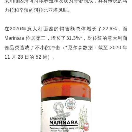
采用缅因湾可持续养殖和收获的海带制成，具有传统的马
力拉和辛辣的阿拉比亚塔风味。
在
2020
年意大利面酱的销售额总体增长了
22.6%
，而
Marinara
位居第三，增长了
31.3%*
，对传统的意大利面
酱品类造成了不小的冲击（
*
尼尔森数据：截至
2020
年
11
月
28
日的
52
周）。