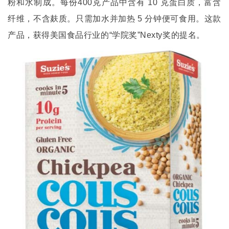
粉和水制成。每份
400
克产品中含有
10
克蛋白质，富含
纤维，不含麸质。只需加水并加热
5
分钟便可食用。这款
产品，获得美国食品行业的
“
学院奖
”Nexty
奖的提名。