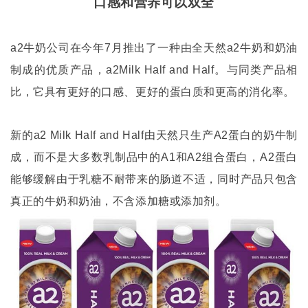
口感和营养可以双全
a2
牛奶公司在今年
7
月推出了一种由全天然
a2
牛奶和奶油
制成的优质产品，
a2Milk Half and Half
。与同类产品相
比，它具有更好的口感、更好的蛋白质和更高的消化率。
新的
a2 Milk Half and Half
由天然只生产
A2
蛋白的奶牛制
成，而不是大多数乳制品中的
A1
和
A2
组合蛋白，
A2
蛋白
能够缓解由于乳糖不耐带来的肠道不适，同时产品只包含
真正的牛奶和奶油，不含添加糖或添加剂。