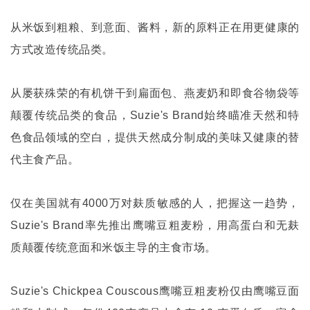
从米饭到粗粮、到意面、酱料，新的原料正在用更健康的
方式改造传统品类。
从屡获殊荣的有机饼干到扁面包、燕麦奶和即食谷物袋等
颠覆传统品类的食品，
Suzie's Brand
始终瞄准天然和特
色食品领域的空白，提供天然成分制成的美味又健康的替
代主食产品。
仅在美国就有
4000
万对麸质敏感的人，把握这一趋势，
Suzie's Brand
率先推出鹰嘴豆粗麦粉，用高蛋白和无麸
质颠覆传统意面和米饭主导的主食市场。
Suzie's Chickpea Couscous
鹰嘴豆粗麦粉仅由鹰嘴豆面