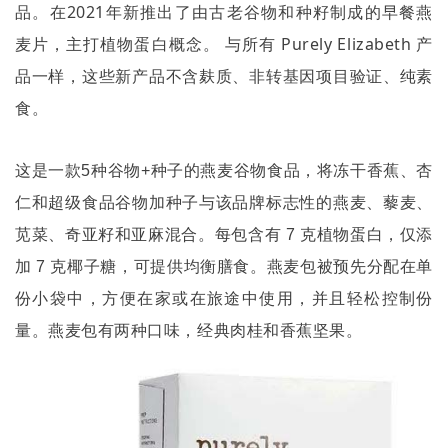
品。在
2021
年新推出了由古老谷物和种籽制成的早餐燕
麦片，主打植物蛋白概念。 与所有
Purely Elizabeth
产
品一样，这些新产品不含麸质、非转基因项目验证、纯素
食。
这是一款
5
种谷物
+
种子的燕麦谷物食品，将冻干香蕉、杏
仁和超级食品谷物加种子与该品牌标志性的燕麦、藜麦、
苋菜、奇亚籽和亚麻混合。每包含有
7
克植物蛋白，仅添
加
7
克椰子糖，可提供均衡膳食。燕麦包被预先分配在单
份小袋中，方便在家或在旅途中使用，并且轻松控制份
量。燕麦包有两种口味，经典肉桂和香蕉坚果。