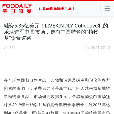
让食品创新触手可及！
融资5.35亿美元！LIVEKINDLY Collective礼的
乐活进军中国市场，走有中国特色的“植物
基”饮食道路
35斗
2021.07.12
在全球性回归自然生态、万物和谐以及碳中和倡议等多方
因素的影响下，消费者尤其是新世代年轻人越来越多地转
向植物基食品。市场研究数据显示，全球植物蛋白市场预
计从
年开始以
的复合年增长率增长，到
年达
2019
14%
2025
到
亿美元。而根据
数据，
年中国的植物基市场
406
GFI
2018