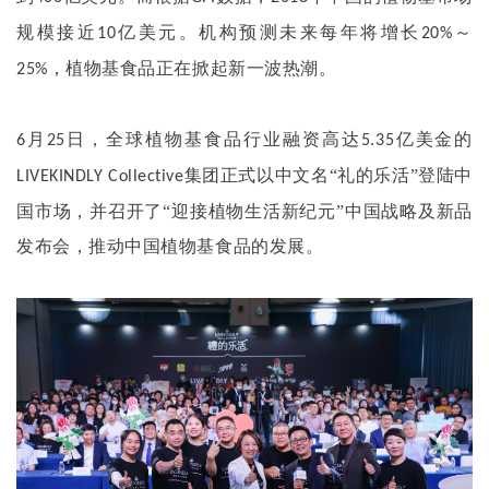
规模接近
亿美元。机构预测未来每年将增长
～
10
20%
，植物基食品正在掀起新一波热潮。
25%
月
日，全球植物基食品行业融资高达
亿美金的
6
25
5.35
集团正式以中文名“礼的乐活”登陆中
LIVEKINDLY Collective
国市场，并召开了“迎接植物生活新纪元”中国战略及新品
发布会，推动中国植物基食品的发展。