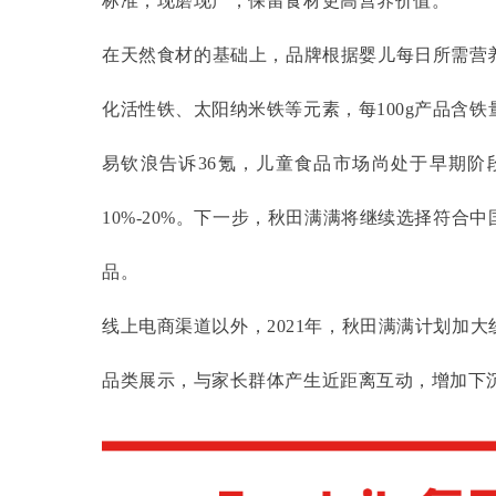
标准，现磨现产，保留食材更高营养价值。
在天然食材的基础上，品牌根据婴儿每日所需营
化活性铁、太阳纳米铁等元素，每
100g产品含
易钦浪告诉
36氪，儿童食品市场尚处于早期
10%-20%。下一步，秋田满满将继续选择符
品。
线上电商渠道以外，
2021年，秋田满满计划加
品类展示，与家长群体产生近距离互动，增加下