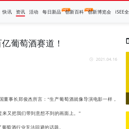
快讯
资讯
活动
每日新品
创新百科
创新博览会
iSEE
百亿葡萄酒赛道！
2021.04.16
国董事长郑俊杰所言：
“生产葡萄酒就像导演电影一样，
过来又把我们带到意想不到的画面上。”
为了葡萄酒行业无法回避的话题。