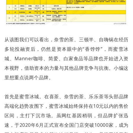
从该图我们可以看出，奈雪的茶、三顿半、自嗨锅在经历
多轮投融资后，仍然是资本眼中的“香饽饽”，而蜜雪冰
城、
Manner
咖啡、简爱、白家食品等品牌也开始进入资
本视野，借助资本的力量与其他品牌竞争与抗衡。小编这
里想重点说两个品牌。
首先是蜜雪冰城。在喜茶、奈雪的茶、乐乐茶等头部品牌
高端化趋势攻围下，蜜雪冰城始终保持在
10
元以内的售价
区间，主打下沉市场。虽网红基因稍弱，但品牌扩张迅
速，于
2020
年
6
月正式宣布全国门店突破
10000
家，成为