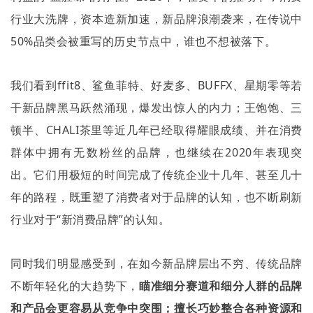
行业大洗牌，资本造新加速，新品牌浪潮袭来，在传说中
50%
品类会被重写的历史节点中，谁也不想被落下。
我们看到
ffit8
、鲨鱼菲特、好麦多、
BUFFX
、星期零等若
干新品牌黑马跃然涌现，爆发出惊人的内力；王饱饱、三
顿半、
CHALI
茶里等近几年已经取得耀眼成绩、并在消费
群体中拥有无数粉丝的品牌，也继续在
2020
年表现突
出。它们用极短的时间完成了传统企业十几年、甚至几十
年的路程，既重塑了消费者对于品牌的认知，也不断刷新
行业对于
“
新消费品牌
”
的认知。
同时我们明显感受到，在如今新品牌层出不穷、传统品牌
不断年轻化的大趋势下，
瞄准细分赛道和细分人群的品牌
和产品会更容易从竞争中突围；擅长巧妙整合各种资源和