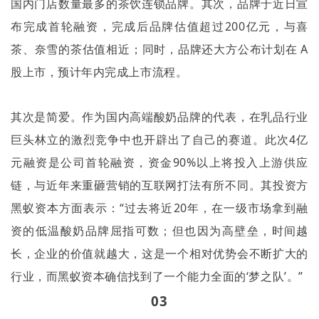
国内门店数量最多的茶饮连锁品牌。其次，品牌于近日宣
布完成首轮融资，完成后品牌估值超过
200
亿元，与喜
茶、奈雪的茶估值相近；同时，品牌还大方公布计划在
A
股上市，预计年内完成上市流程。
其次是简爱。作为国内高端酸奶品牌的代表，在乳品行业
巨头林立的激烈竞争中也开辟出了自己的赛道。此次
4
亿
元融资是公司首轮融资，资金
90%
以上将投入上游供应
链，与近年来重砸营销的互联网打法有所不同。其投资方
黑蚁资本方面表示：
“
过去将近
20
年，在一级市场拿到融
资的低温酸奶品牌屈指可数；但也因为高壁垒，时间越
长，企业的价值就越大，这是一个相对优势会不断扩大的
行业，而黑蚁资本确信找到了一个能力全面的
‘
梦之队
’
。
”
03