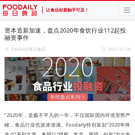
让食品创新触手可及！
资本造新加速，盘点2020年食饮行业112起投
融资事件
Foodaily每日食品
2021.01.28
“
2020
年，是极不平凡的一年，不仅国际国内环境形势严
峻，食品行业也波涛汹涌。
Foodaily
特别策划
“2020
年终
盘点
”
系列文章，希望以
“
观察、复盘、展望、创新
”
为出发