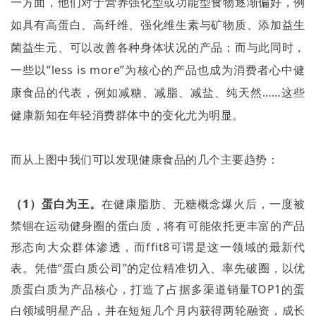
一方面，他们对于营养强化型或功能型食物逐渐偏好，例
如具有高蛋白、高纤维、强化维生素与矿物质、添加益生
菌益生元、可以改善各种身体状况的产品；而与此同时，
一些以“
less is more”
为核心的产品也成为消费者心中健
康食品的代表，例如减糖、减脂、减盐、纯天然
……
这些
健康新知在年轻消费群体中的变化尤为明显。
而从上图中我们可以发现健康食品的几个主要趋势：
（
1
）蛋白为王。
在健康脂肪、无糖概念爆火后，一度被
禁锢在运动健身圈的蛋白质，将有可能依托更丰富的产品
形态向大众群体渗透，而
ffit8
可谓是这一领域的最新代
表。凭借
“
蛋白质公司
”
的定位精准切入、率先破圈，以优
质蛋白质为产品核心，打造了占据多渠道销量
TOP1
的蛋
白领域明星产品，并在短短几个月内获得两轮融资，成长