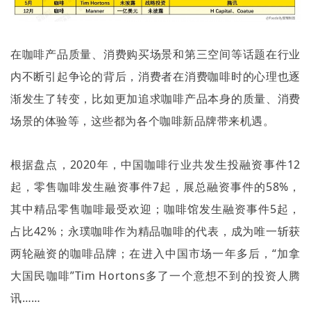
在咖啡产品质量、消费购买场景和第三空间等话题在行业
内不断引起争论的背后，消费者在消费咖啡时的心理也逐
渐发生了转变，比如更加追求咖啡产品本身的质量、消费
场景的体验等，这些都为各个咖啡新品牌带来机遇。
根据盘点，
2020
年，中国咖啡行业共发生投融资事件
12
起，零售咖啡发生融资事件
7
起，展总融资事件的
58%
，
其中精品零售咖啡最受欢迎；咖啡馆发生融资事件
5
起，
占比
42%
；永璞咖啡作为精品咖啡的代表，成为唯一斩获
两轮融资的咖啡品牌；在进入中国市场一年多后，
“
加拿
大国民咖啡
”Tim Hortons
多了一个意想不到的投资人腾
讯
……