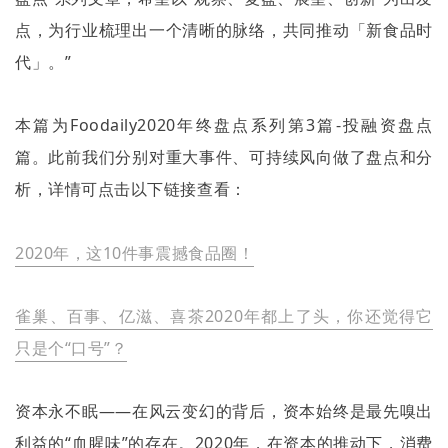
点，为行业梳理出一个清晰的脉络，共同推动「新食品时
代」。
”
本篇为
Foodaily2020
年终盘点系列第
3
篇
-
投融资盘点
篇。此前我们分别对重大事件、可持续风向做了盘点和分
析，详情可点击以下链接查看：
2020
年，这
10
件事震撼食品圈！
雀巢、百事、亿滋、喜茶
2020
年都上了头，你还觉得它
只是个
“
口号
”
？
资本永不眠——在风云变幻的背后，资本始终是最先嗅出
利益的“血腥味”的存在。
2020
年，在资本的推动下，消费