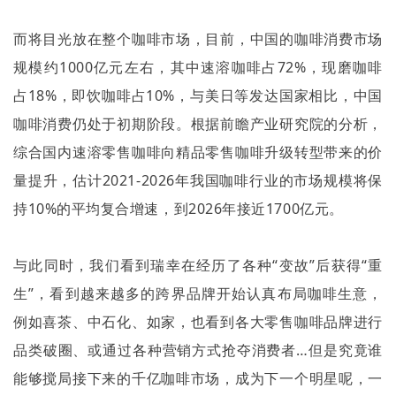
而将目光放在整个咖啡市场，目前，中国的咖啡消费市场
规模约
1000
亿元左右，其中速溶咖啡占
72%
，现磨咖啡
占
18%
，即饮咖啡占
10%
，与美日等发达国家相比，中国
咖啡消费仍处于初期阶段。根据前瞻产业研究院的分析，
综合国内速溶零售咖啡向精品零售咖啡升级转型带来的价
量提升，估计
2021-2026
年我国咖啡行业的市场规模将保
持
10%
的平均复合增速，到
2026
年接近
1700
亿元。
与此同时，我们看到瑞幸在经历了各种“变故”后获得“重
生”，看到越来越多的跨界品牌开始认真布局咖啡生意，
例如喜茶、中石化、如家，也看到各大零售咖啡品牌进行
品类破圈、或通过各种营销方式抢夺消费者…但是究竟谁
能够搅局接下来的千亿咖啡市场，成为下一个明星呢，一