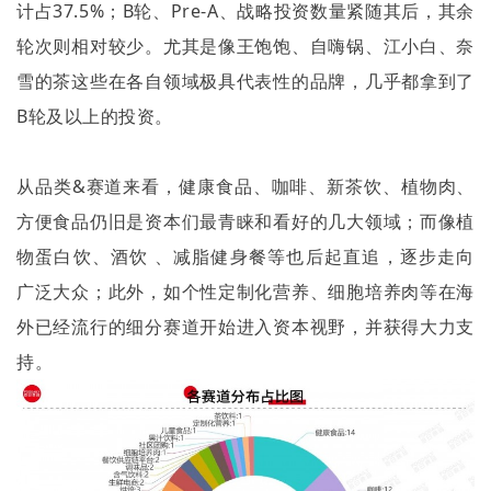
计占
37.5%
；
B
轮、
Pre-A
、战略投资数量紧随其后，其余
轮次则相对较少。尤其是像王饱饱、自嗨锅、江小白、奈
雪的茶这些在各自领域极具代表性的品牌，几乎都拿到了
B
轮及以上的投资。
从品类
&
赛道来看，健康食品、咖啡、新茶饮、植物肉、
方便食品仍旧是资本们最青睐和看好的几大领域；而像植
物蛋白饮、酒饮 、减脂健身餐等也后起直追，逐步走向
广泛大众；此外，如个性定制化营养、细胞培养肉等在海
外已经流行的细分赛道开始进入资本视野，并获得大力支
持。