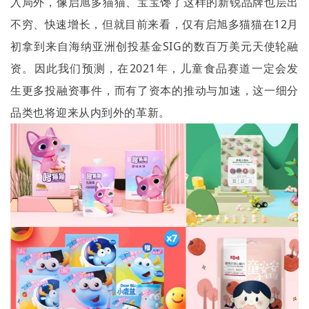
入局外，像启旭多猫猫、宝宝馋了这样的新锐品牌也层出
不穷、快速增长，但就目前来看，仅有启旭多猫猫在
12
月
初拿到来自海纳亚洲创投基金
SIG
的数百万美元天使轮融
资。因此我们预测，在
2021
年，儿童食品赛道一定会发
生更多投融资事件，而有了资本的推动与加速，这一细分
品类也将迎来从内到外的革新。