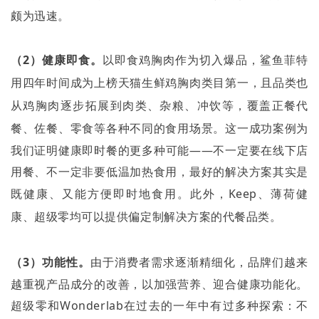
颇为迅速。
（
2
）健康即食。
以即
⻝
鸡胸肉作为切入爆品，鲨鱼菲特
用四年时间成为上榜天猫生鲜鸡胸肉类目第一，且品类也
从鸡胸肉逐步拓展到肉类、杂粮、冲饮等，覆盖正餐代
餐、佐餐、零
⻝
等各种不同的
⻝
用场景。这一成功案例为
我们证明健康即时餐的更多种可能——不一定要在线下店
用餐、不一定非要低温加热食用，最好的解决方案其实是
既健康、又能方便即时地食用。此外，
Keep
、薄荷健
康、超级零均可以提供偏定制解决方案的代餐品类。
（
3
）功能性。
由于消费者需求逐渐精细化，品牌们越来
越重视产品成分的改善，以加强营养、迎合健康功能化。
超级零和
Wonderlab
在过去的一年中有过多种探索：不