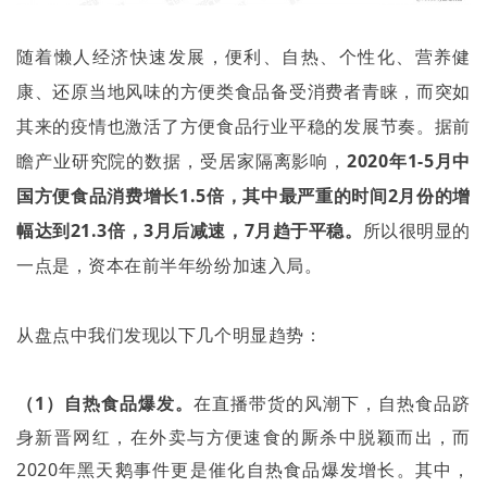
随着懒人经济快速发展，便利、自热、个性化、营养健
康、还原当地风味的方便类食品备受消费者青睐，而突如
其来的疫情也激活了方便食品行业平稳的发展节奏。据前
瞻产业研究院的数据，受居家隔离影响，
2020
年
1-5
月中
国方便食品消费增长
1.5
倍，其中最严重的时间
2
月份的增
幅达到
21.3
倍，
3
月后减速，
7
月趋于平稳。
所以很明显的
一点是，资本在前半年纷纷加速入局。
从盘点中我们发现以下几个明显趋势：
（
1
）自热食品爆发。
在直播带货的风潮下，自热食品跻
身新晋网红，在外卖与方便速食的厮杀中脱颖而出，而
2020
年黑天鹅事件更是催化自热食品爆发增长。其中，