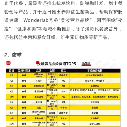
止于代餐，超级零还推出抗糖饮料、防弹咖啡粉、燃卡餐
套盒等产品，并于近日推出养排益生菌新品，帮助保护肠
道健康；
Wonderlab
号称
“
美妆营养品牌
”
，因而围绕
“
变
瘦
”
、
“
健康和美
”
等领域不断推新，除了爆款代餐奶昔外，
还包括益生菌和膳食纤维、维生素矿物质等新产品。
2
、咖啡