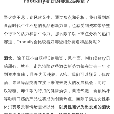
Foodaily
看好的赛道品类是？
野火烧不尽，春风吹又生。通过盘点和分析，我们看到新
食品时代生生不息的食品创新力量，也感受到资本带给整
个行业的活力和新生命力。那么除了以上重点分析的热门
赛道，
Foodaily
会比较看好哪些细分赛道和品类呢？
酒饮。
除了江小白获得
C
轮融资，见个面、
MissBerry
贝
瑞甜心、兰舟、走岂清酿这些酒饮新势力都在过去一年收
到资本青睐，且多为天使轮、
A
轮。我们可以预见，低度
酒、果酒等品类将在接下来迎来更大的发展机会，同时，
以减糖、养生等为特点的健康酒饮，营造气泡、新颖风味
等独特口感的产品也将成为创新热点。而除了满足女性群
体消费场景和情绪需求以外，
以男性需求为出发点的酒饮