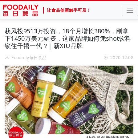
让食品创新触手可及！
获风投9513万投资，18个月增长380%，刚拿
下1450万美元融资，这家品牌如何凭shot饮料
锁住千禧一代？| 新XIU品牌
Foodaily每日食品
2020.12.08