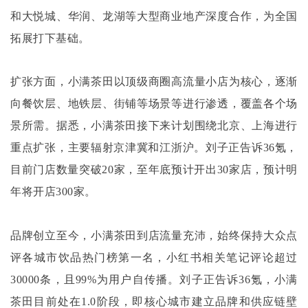
和大悦城、华润、龙湖等大型商业地产深度合作，为全国
拓展打下基础。
扩张方面，小满茶田以顶级商圈高流量小店为核心，逐渐
向餐饮层、地铁层、街铺等场景等进行渗透，覆盖各个场
景所需。据悉，小满茶田接下来计划围绕北京、上海进行
重点扩张，主要辐射京津冀和江浙沪。刘子正告诉
36氪，
目前门店数量突破20家，至年底预计开出30家店，预计明
年将开店300家。
品牌创立至今，小满茶田到店流量充沛，始终保持大众点
评各城市饮品热门榜第一名，小红书相关笔记评论超过
30000条，且99%为用户自传播。刘子正告诉36氪，小满
茶田目前处在1.0阶段，即核心城市建立品牌和供应链壁