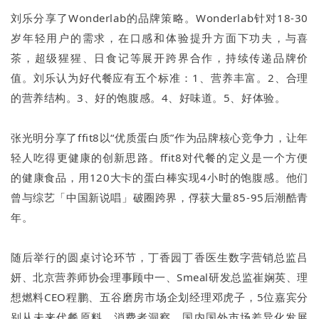
刘乐分享了Wonderlab的品牌策略。Wonderlab针对18-30
岁年轻用户的需求，在口感和体验提升方面下功夫，与喜
茶，超级猩猩、日食记等展开跨界合作，持续传递品牌价
值。刘乐认为好代餐应有五个标准：1、营养丰富。2、合理
的营养结构。3、好的饱腹感。4、好味道。5、好体验。
张光明分享了ffit8以“优质蛋白质”作为品牌核心竞争力，让年
轻人吃得更健康的创新思路。ffit8对代餐的定义是一个方便
的健康食品，用120大卡的蛋白棒实现4小时的饱腹感。他们
曾与综艺「中国新说唱」破圈跨界，俘获大量85-95后潮酷青
年。
随后举行的圆桌讨论环节，丁香园丁香医生数字营销总监吕
妍、北京营养师协会理事顾中一、Smeal研发总监崔娴英、理
想燃料CEO程鹏、五谷磨房市场企划经理邓虎子，5位嘉宾分
别从未来代餐原料、消费者洞察、国内国外市场差异化发展