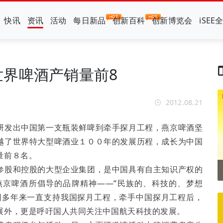
快讯
资讯
活动
每日新品
创新百科
创新博览会
iSEE
界啤酒产销量前8
2012.08.21
研发出中国第一支瓶装鲜啤到牵手探月工程，燕京啤酒坚
越了世界特大型啤酒业１００年的发展历程，成长为中国
量前８名。
参股和控股的大型企业集团，是中国具有自主知识产权的
燕京啤酒所倡导的品牌精神——“民族的、科技的、梦想
团多年来一直支持我国探月工程，牵手中国探月工程后，
展外，更是呼吁国人共同关注中国航天科技的发展。