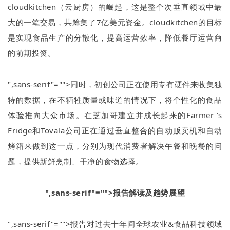
cloudkitchen
（云厨房）的崛起，这是整个次垂直领域中最
大的一笔交易，共筹集了
7
亿美元资金。
cloudkitchen
的目标
是实现食品生产的分散化，提高运营效率，降低餐厅运营商
的前期投资。
",sans-serif"="">同时，初创公司正在使用专有硬件来收集独
特的数据，在不牺牲质量或味道的情况下，将个性化的食品
体验推向大众市场。在芝加哥建立并成长起来的
Farmer 's
Fridge
和
Tovala
公司正在通过垂直整合的自动贩卖机和自动
烤箱来做到这一点，分别为现代消费者解决午餐和晚餐的问
题，提供新鲜烹制、干净的食物选择。
",sans-serif"="">报告解读及趋势展望
",sans-serif"="">报告对过去十年间全球农业
&
食品科技领域