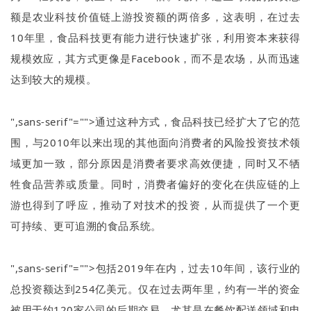
额是农业科技价值链上游投资额的两倍多，这表明，在过去
10
年里，食品科技更有能力进行快速扩张，利用资本来获得
规模效应，其方式更像是
Facebook
，而不是农场，从而迅速
达到较大的规模。
",sans-serif"="">通过这种方式，食品科技已经扩大了它的范
围，与
2010
年以来出现的其他面向消费者的风险投资技术领
域更加一致，部分原因是消费者要求高效便捷，同时又不牺
牲食品营养或质量。同时，消费者偏好的变化在供应链的上
游也得到了呼应，推动了对技术的投资，从而提供了一个更
可持续、更可追溯的食品系统。
",sans-serif"="">包括
2019
年在内，过去
10
年间，该行业的
总投资额达到
254
亿美元。仅在过去两年里，约有一半的资金
被用于约
120
家公司的后期交易，尤其是在餐饮配送领域和电