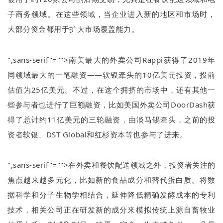
子商务领域。在这些领域，当企业进入新的地区和市场时，
大部分资金都用于扩大市场覆盖能力。
",sans-serif"="">南美最大的外卖公司
Rappi
获得了
2019
年
同领域最大的一笔融资
——
软银牵头的
10
亿美元投资，投前
估值为
25
亿美元。不过，在这个拥挤的市场中，还有其他一
些参与者也进行了巨额融资，比如美国外卖公司
DoorDash
获
得了总计约
11
亿美元的三轮融资，由淡马锡牵头，之前的投
资者软银、
DST Global
和红杉资本等也参与了进来。
",sans-serif"="">在外卖和餐饮配送领域之外，投资者关注的
焦点越来越多元化，比如新的食品成分和替代蛋白质。将数
据科学和分子生物学相结合，延伸降低精确发酵成本的专利
技术，相关公司正在研发新的成分来模拟传统上源自畜牧业