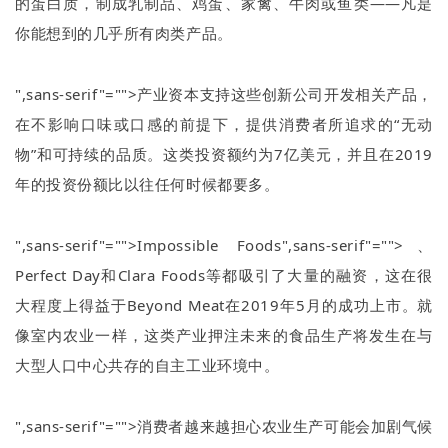
的蛋白质，制成乳制品、鸡蛋、家禽、牛肉或鱼类
——
凡是
你能想到的几乎所有肉类产品。
",sans-serif"="">产业资本支持这些创新公司开发相关产品，
在不影响口味或口感的前提下，提供消费者所追求的
“
无动
物
”
和可持续的品质。这类投资额约为
7
亿美元，并且在
2019
年的投资份额比以往任何时候都要多。
",sans-serif"="">Impossible Foods
",sans-serif"="">、
Perfect Day
和
Clara Foods
等都吸引了大量的融资，这在很
大程度上得益于
Beyond Meat
在
2019
年
5
月的成功上市。就
像室内农业一样，这类产业押注未来的食品生产将发生在与
大型人口中心共存的自主工业环境中。
",sans-serif"="">消费者越来越担心农业生产可能会加剧气候