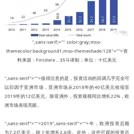
",sans-serif;="" color:gray;mso-
themecolor:background1;mso-themeshade:128"="">资
料来源：
Finistere
，
35
斗译制；单位：十亿美元
",sans-serif"="">值得注意的是，投资活动的回调几乎完全可
以归因于亚洲市场，亚洲市场从
2018
年的
40
亿美元收缩至
2019
年的
12
亿美元。除亚洲外，投资规模同比增长
22%
，欧
洲市场表现亮眼。
",sans-serif"="">2019
",sans-serif"="">年，欧洲投资总额
为
7.2
亿美元，较上年增长
2.6
倍。此外，这些可观的投资总