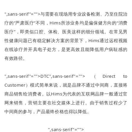
",sans-serif"="">与需要在现场用专业设备检测、乃至住院治
疗的
“
严肃医疗
”
不同，
Hims
所涉业务均是偏保健方向的
“
消费
医疗
”
，即类似口腔、体检、医美这样的细分领域。在常见男
性健康问题已有稳定解决方案的背景下，
Hims
通过远程视频
在线诊疗并开具电子处方，是更高效且能降低用户病耻感的
有效路径。
",sans-serif"="">DTC
",sans-serif"="">（
Direct to
Customer
）模式简单来说，就是品牌不通过中间商，直接将
商品销售给消费者。以
Hims
为代表的互联网品牌一般通过官
网来销售，营销主要在社交媒体上进行。由于销售过程少了
中间商的参与，产品最终价格也得以降低。
",sans-serif"="">