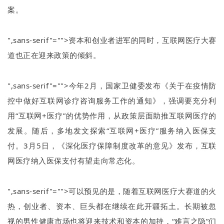
案。
",sans-serif"="">资本和创业者进军的同时，互联网医疗大赛
道也正在迎来政策的倾斜。
",sans-serif"="">今年
2
月，国家卫健委发布《关于在疫情防
控中做好互联网诊疗咨询服务工作的通知》，强调要充分利
用
“
互联网
+
医疗
”
的优势作用，从政策层面助推互联网医疗的
发展。随后，多地发文探索
“
互联网
+
医疗
”
服务纳入医保支
付。
3
月
5
日，《深化医疗保障制度改革的意见》发布，互联
网医疗纳入医保支付有望走向常态化。
",sans-serif"="">可以预见的是，随着互联网医疗大赛道的火
热，创业者、资本、巨头都在继续在此开疆拓土。长期被忽
视的男性健康市场也将迎来技术和资本的加持，
“
难言之隐
”
们