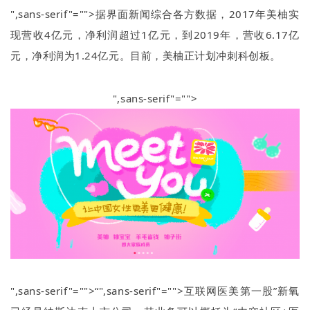
",sans-serif"="">据界面新闻综合各方数据，
2017
年美柚实
现营收
4
亿元，净利润超过
1
亿元，到
2019
年，营收
6.17
亿
元，净利润为
1.24
亿元。目前，美柚正计划冲刺科创板。
",sans-serif"="">
",sans-serif"="">“
",sans-serif"="">互联网医美第一股
”
新氧