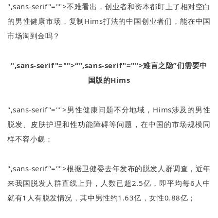
",sans-serif"="">不难看出，创业者和资本都盯上了相对空白
的男性健康市场，复制
Hims
打法的中国创业者们，能在中国
市场淘到金吗？
",sans-serif"="">“
",sans-serif"="">难言之隐
”
们需要中
国版的
Hims
",sans-serif"="">男性健康问题不分地域，
Hims
涉及的男性
脱发、皮肤护理和性功能障碍等问题，在中国的市场规模同
样不容小觑：
",sans-serif"="">根据卫健委去年发布的脱发人群调查，近年
来我国脱发人群直线上升，人数已超
2.5
亿，即平均每
6
人中
就有
1
人有脱发情况，其中男性约
1.63
亿，女性
0.88
亿；