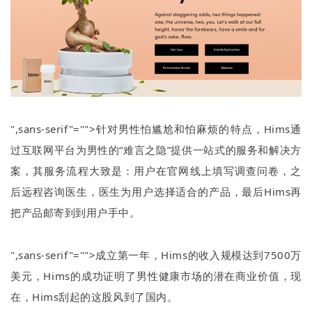
",sans-serif"="">针对男性怕尴尬和怕麻烦的特点，
Hims
通
过互联网平台为男性的
“
难言之隐
”
提供一站式的服务和解决方
案，其服务流程大致是：用户在官网线上填写调查问卷，之
后远程咨询医生，医生为用户选择适合的产品，最后
Hims
再
把产品邮寄到到用户手中。
",sans-serif"="">成立第一年，
Hims
的收入规模达到
7500
万
美元，
Hims
的成功证明了男性健康市场的潜在商业价值，现
在，
Hims
刮起的这股风到了国内。