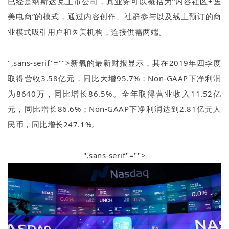
已经是纳斯达克上市公司，其业务可以概括为
“
内容社区
+
医
美电商
”
的模式，通过内容创作、社群参与以及线上预订的商
业模式吸引用户和医美机构，连接供需两端。
",sans-serif"="">新氧的最新财报显示，其在
2019
年四季度
取得营收
3.58
亿元，同比大增
95.7%
；
Non-GAAP
下净利润
为
8640
万，同比增长
86.5%
。全年取得营业收入
11.52
亿
元，同比增长
86.6%
；
Non-GAAP
下净利润达到
2.81
亿元人
民币，同比增长
247.1%
。
",sans-serif"="">