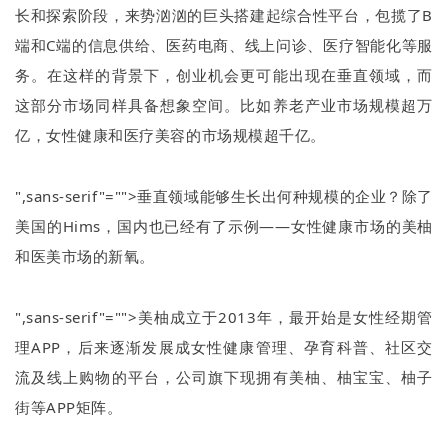
长和探索阶段，来势汹汹的巨头搭建起综合性平台，包揽了
B
端和
C
端的信息供给、医药电商、线上问诊、医疗智能化等服
务。在这样的背景下，创业机会更可能出现在垂直领域，而
这部分市场同样具备想象空间。比如养老产业市场规模超万
亿，女性健康和医疗美容的市场规模超千亿。
",sans-serif"="">垂直领域能够生长出何种规模的企业？除了
美国的
Hims
，国内也已经有了示例
——
女性健康市场的美柚
和医美市场的新氧。
",sans-serif"="">美柚成立于
2013
年，最开始是女性经期管
理
APP
，后来逐渐发展成女性健康管理、孕育科普、社区交
流及线上购物的平台，公司旗下现拥有美柚、柚宝宝、柚子
街等
APP
矩阵。