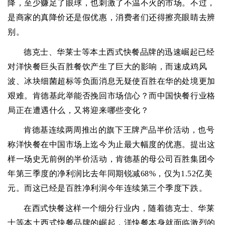
降，至少赚足了眼球，也刺激了不温不火的市场。不过，
是商家的真降价还是假优惠，消费者们还得擦亮眼睛去辨
别。
德克士、华莱士等本土西式快餐品牌的迅速崛起已经
对洋快餐巨头百胜餐饮产生了巨大的影响，而速成鸡风
波、冰块细菌超标等负面消息无疑使百胜在华的处境更加
艰难。肯德基此举能否挽回市场信心？而中国快餐行业格
局正在遭遇什么，又将迎来哪些变化？
肯德基连续两周推出的旗下王牌产品半价活动，也号
称洋快餐在中国市场上迄今为止最大幅度的优惠。提出这
样一场史无前例的半价活动，肯德基的母公司百胜集团今
年第三季度的净利润比去年同期锐减68%，仅为1.52亿美
元。而这已经是百胜净利润今年连续第三个季度下跌。
在西式快餐这样一个细分行业内，随着德克士、华莱
士等本土西式快餐品牌的崛起，洋快餐本身就面临激烈的