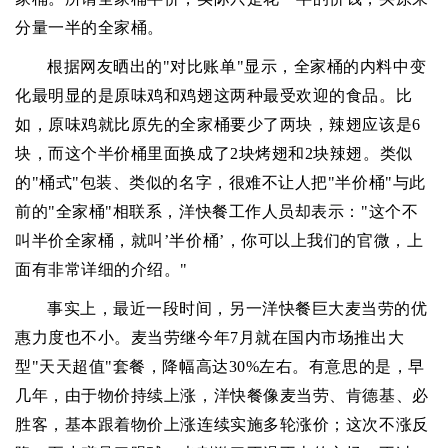
分量一半的全家桶。
根据网友晒出的"对比账单"显示，全家桶的内料中变
化最明显的是原味鸡和鸡翅这两种最受欢迎的食品。比
如，原味鸡就比原先的全家桶要少了两块，辣翅应该是6
块，而这个半价桶里面换成了2块烤翅和2块辣翅。类似
的"桶式"包装、类似的名字，很难不让人把"半价桶"与此
前的"全家桶"相联系，洋快餐工作人员却表示："这个不
叫半价全家桶，就叫’半价桶’，你可以上我们的官微，上
面有非常详细的介绍。"
事实上，最近一段时间，另一洋快餐巨大麦当劳的优
惠力度也不小。麦当劳继今年7月就在国内市场推出大
型"天天超值"套餐，降幅高达30%左右。有意思的是，早
几年，由于物价持续上涨，洋快餐像麦当劳、肯德基、必
胜客，基本跟着物价上涨连续实施多轮涨价；这次不涨反