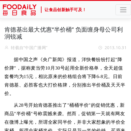
让食品创新触手可及！
肯德基出最大优惠“半价桶” 负面缠身母公司利
润锐减
转载自“中国广播网”
2013.10.31
据中国之声《央广新闻》报道，洋快餐纷纷打起"降
价牌"，据称麦当劳10月30号起用全新价格单，全天超值
套餐均为15元，相比原来的价格组合将下降6-8元。日前
肯德基、必胜客也大打价格牌，分别推出半价桶及天天半
价。
从28号开始肯德基推出了"桶桶半价"的促销优惠，新
商品"半价桶"号称震撼来袭。然而，促销第一天就有网友
在微博上曝光，所谓全家同半价，并非大家想象的半价全
家桶。所谓全家桶半价，实际只是花一半的价钱，买原来