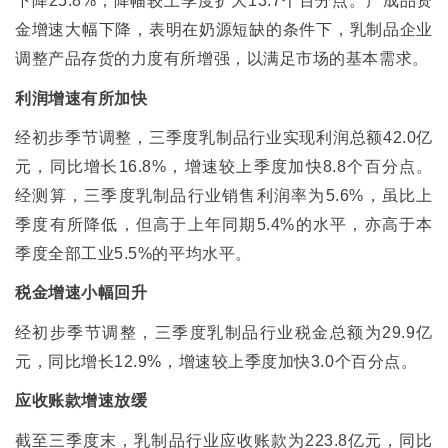
下降
25.8%
，降幅较上季度扩大
13.7
个百分点。产成品资
金增速大幅下降，表明在奶源短缺的条件下，乳制品企业
调整产品存货的力度有所增强，以满足市场的基本需求。
利润增速有所加快
经初步季节调整，三季度乳制品行业实现利润总额
42.0
亿
元，同比增长
16.8%
，增速较上季度加快
8.8
个百分点。
经测算，三季度乳制品行业销售利润率为
5.6%
，虽比上
季度有所降低，但高于上年同期
5.4%
的水平，亦高于本
季度全部工业
5.5%
的平均水平。
税金增速小幅回升
经初步季节调整，三季度乳制品行业税金总额为
29.9
亿
元，同比增长
12.9%
，增速较上季度加快
3.0
个百分点。
应收账款增速放缓
截至三季度末，乳制品行业应收账款为
223.8
亿元，同比