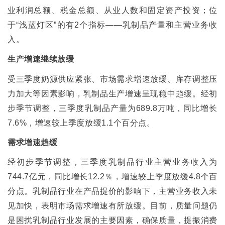
业利润总额、税金总额、从业人数和固定资产投资；位
于
“
浅蓝灯区
”
的有
2
个指标
——
乳制品产量和主营业务收
入。
生产增速继续放缓
受三季度奶源供应紧张、市场需求增速放缓、库存调整压
力加大等因素影响，乳制品生产增速呈现稳中趋缓。经初
步季节调整，三季度乳制品产量为
689.8
万吨，同比增长
7.6%
，增速较上季度放缓
1.1
个百分点。
需求增速趋缓
经初步季节调整，三季度乳制品行业主营业务收入为
744.7
亿元，同比增长
12.2
％，增速较上季度放缓
4.8
个百
分点。乳制品行业在产品提价的影响下，主营业务收入未
见加快，表明市场需求增速有所放缓。目前，质量问题仍
是困扰乳制品行业发展的主要因素，确保质量，提振消费