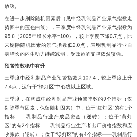
放缓。
在进一步剔除随机因素后（见中经乳制品产业景气指数走
势图中的蓝色曲线），三季度中经乳制品产业景气指数为
95.8
（
2005
年增长水平
=100
），较上季度下降
0.7
点，比
未剔除随机因素的景气指数低
2.0
点，表明乳制品行业自
身增长的内生动力继续减弱，受政策的支撑依然较强。
预警指数稳中有升
三季度中经乳制品产业预警指数为
107.4
，较上季度上升
7.4
点，运行于
“
绿灯区
”
中心线以上区域。
三季度，在构成中经乳制品产业预警指数的
9
个指标（仅
剔除季节因素，保留随机因素）中，位于
“
红灯区
”
的有
1
个
指标
——
乳制品行业产成品资金（逆转）；位于
“
黄灯
区
”
的有
2
个指标
——
乳制品行业生产者出厂价格指数和应
收账款（逆转）；位于
“
绿灯区
”
的有
4
个指标
——
乳制品行