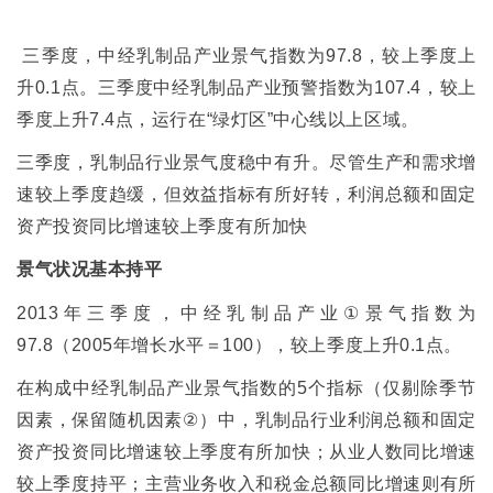
三季度，中经乳制品产业景气指数为
97.8
，较上季度上
升
0.1
点。三季度中经乳制品产业预警指数为
107.4
，较上
季度上升
7.4
点，运行在
“
绿灯区
”
中心线以上区域。
三季度，乳制品行业景气度稳中有升。尽管生产和需求增
速较上季度趋缓，但效益指标有所好转，利润总额和固定
资产投资同比增速较上季度有所加快
景气状况基本持平
2013
年三季度，中经乳制品产业
①
景气指数为
97.8
（
2005
年增长水平＝
100
），较上季度上升
0.1
点。
在构成中经乳制品产业景气指数的
5
个指标（仅剔除季节
因素，保留随机因素
②
）中，乳制品行业利润总额和固定
资产投资同比增速较上季度有所加快；从业人数同比增速
较上季度持平；主营业务收入和税金总额同比增速则有所