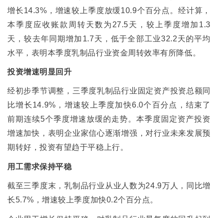
增长
14.3%
，增速较上季度放缓
10.9
个百分点。经计算，
本季度应收账款周转天数为
27.5
天，较上季度增加
1.3
天，较去年同期增加
1.7
天，低于全部工业
32.2
天的平均
水平，表明本季度乳制品行业资金周转效率有所降低。
投资增速明显回升
经初步季节调整，三季度乳制品行业固定资产投资总额同
比增长
14.9%
，增速较上季度加快
6.0
个百分点，结束了
前期连续
5
个季度增速放缓的走势。本季度固定资产投资
增速加快，表明企业家信心逐渐增强，对行业未来发展预
期转好，投资有望趋于平稳上行。
用工需求保持平稳
截至三季度末，乳制品行业从业人数为
24.9
万人，同比增
长
5.7%
，增速较上季度加快
0.2
个百分点。