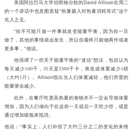
美国阿拉巴马大学伯明翰分校的
David Allison
在周二
的一个讲话中也意图质疑
“
热量摄入对热量消耗等式
”
这个
先入之见。
“
你不可能只做一件事就改变能量平衡，因为你一旦
做了，其他的事情就会发生，所以你最终只能做两件或者
更多事，
”
他说。
他强调了一些关于能量平衡的
“
迷信
”
想法，包括认为
每天减少
100
千
，
35
天是
3500
千
卡，将造成体重减少
1
磅
（大约
1
斤）。
Allison
指出当人们体重减轻，他们所需的
能量便会减少
。
此外，在餐厅吃更高热量的食物并不一定会导致体重
增加，因为人们倾向于在这前一天或后一天吃少些，或是
通过增加锻炼来抵消。
他说：
“
事实上，人们补偿了大约三分之二的变化的来维