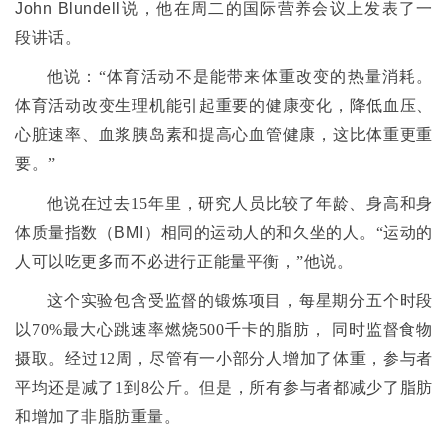
John Blundell
说，他在周二的
国际营养会议上发表了一
段讲话
。
他说：
“
体育活动不是能带来体重改变的热量消耗。
体育活动改变生理机能引起重要的健康变化，降低血压、
心脏速率、血浆胰岛素和提高心血管健康，这比体重更重
要。
”
他说在过去
15
年里，研究人员比较了年龄、身高和身
体质量指数（
BMI
）相同的运动人的和久坐的人
。
“
运动的
人可以吃更多而不必进行正能量平衡
，”
他说。
这个实验包含受监督的锻炼项目，每星期分五个时段
以
70%
最大心跳速率燃烧
500
千
卡的脂肪，
同时监督食物
摄取。经过
12
周，尽管有一小部分人增加了体重，参与者
平均还是减了
1
到
8
公斤。但是，所有参与者都减少了脂肪
和增加了非脂肪重量。