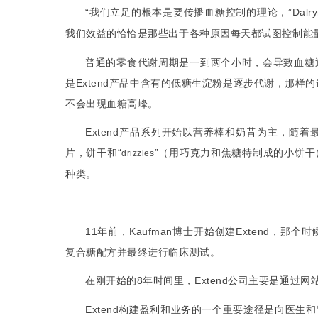
“
我们立足的根本是要传播血糖控制的理论，
”Dalr
我们效益的恰恰是那些出于各种原因每天都试图控制能
普通的零食代谢周期是一到两个小时，会导致血糖
是
Extend
产品中含有的低糖生淀粉是逐步代谢，那样的
不会出现血糖高峰。
Extend
产品系列开始以营养棒和奶昔为主，随着
片，饼干和
“
”
（用巧克力和焦糖特
的小饼干
制成
drizzles
种类
。
11
年前，
Kaufman
博士开始创建
Extend
，那个时
复合糖配方并最终进行临床测试。
在刚开始的
8
年时间里，
Extend
公司主要是通过网
Extend
构建
和
的一个重要途径是向医生和
盈利
业务