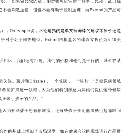
释说。
“
如果做比较的话，消费者可以认清一件事，比如，
益力佳
不会刺激血糖，但也不会有助于控制血糖，而
Extend
的产品可
它
元），
Dalrymple
说，
论
单
营养棒的建议零售价
不
这指的是
支
还是
竞争对
处于同等地位。
Extend
四根盒装的建议零售价为
5.49
美
手
手相比，我们还有距离。我们的价格和他们是平行的，甚至在某
的关注。薯片和
Drizzles
，一个咸辣，一个味甜，
“
是糖尿病领域
商希望扩展这一领域，因为他们特别愿意为妈妈们提供这种健康
真正吸引孩子的产品。
”
是因为有些孩子患有糖尿病，还有些孩子夜间低血糖引起睡眠问
合作的基础上增加了市场深度，如在健康会议
现场
的
进行产品推