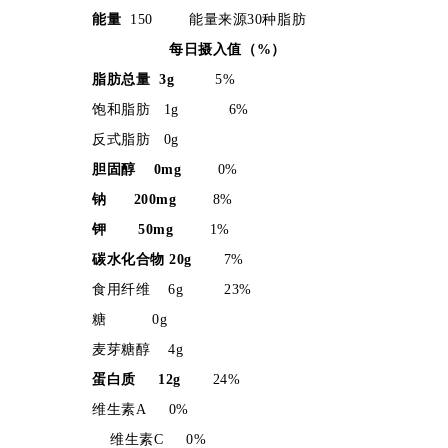
能量
150
能量来源30种脂肪
每日摄入值（%）
脂肪总量 3g
5%
饱和脂肪 1g
6%
反式脂肪 0g
胆固醇 0mg
0%
钠 200mg
8%
钾 50mg
1%
碳水化合物 20g
7%
食用纤维 6g
23%
糖 0g
麦芽糖醇 4g
蛋白质 12g
24%
维生素A
0%
维生素C 0%