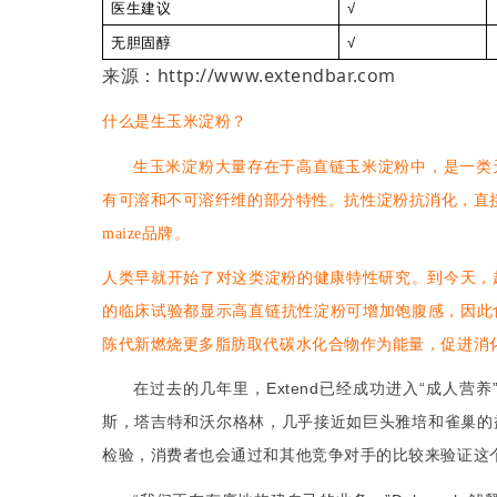
医
生建议
√
无胆固醇
√
来源：http://www.extendbar.com
什么是生玉米淀粉？
生玉米淀粉大量存在于高直链玉米淀粉中
，
是一类
有可溶和不可溶纤维的部分特性。抗性淀粉抗消化，直
maize品牌。
人类早就开始了对这类淀粉的健康特性研究。到今天，
的临床试验都显示高直链抗性淀粉可增加饱腹感，因此
陈代新燃烧更多脂肪取代碳水化合物作为能量，促进消
在过去的几年里，
Extend
已经成功进入
“
成人营养
斯，塔吉特和沃尔格林，几乎接近
如巨头
雅培和雀巢
的
，消费者也会通过和其他竞争对手的比较来验证这
检验