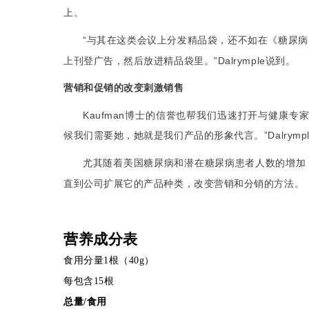
上。
“
与其在这类会议上分发精品袋，
在
糖尿病
还不如
《
上刊登广
告，然后放进精品袋里。
”Dalrymple
说到。
营销和促销的改变刺激销售
Kaufman
博士的信誉也帮我们迅速打开与健康专
候我们需要她，她就是我们产品的形象代言。
”Dalrymp
尤其随着美国糖尿病和潜在糖尿病患者人数的增加
直到公司扩展它的产品种类，改变营销和分销的方法。
营养成分表
食用分量1根（40g）
每包含15根
总量/食用