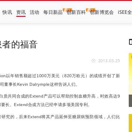
快讯
资讯
活动
每日新品
创新百科
创新博览会
iSEE
患者的福音
2013.03.25
ion
以年销售额超过
1000
万美元（
820
万欧元）的成绩开创了新
司董事长
Kevin Dalrymple
告诉
。
这样
人们
白质共同合成的
Extend
产品可以帮助控制血糖升高，时效高达
9
都要长。
Extend
合成方法已经申请多项美国专利。
者研究的，后来
Extend
将其产品延伸至糖尿病预防领域，人们比
。