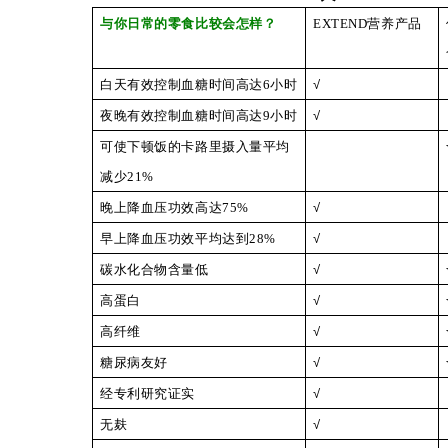
与
你
日常
的零食比较会
怎样
？
EXTEND营养产品
白天有效控制血糖时间高达6小时
√
夜晚有效控制血糖时间高达9小时
√
可使下顿饭的卡路里摄入量平均
减
少21%
晚上降血压功效高达75%
√
早上降血压功效平均达到28%
√
碳水化合物含量低
√
高蛋白
√
高纤维
√
糖尿病友好
√
经专利研究证实
√
无麸
√