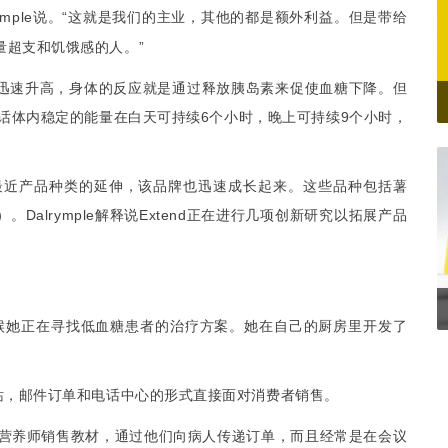
ymple
说。
“
这就是我们的主
，其他的都是额外利益。但是带给
业
量超支和饥饿感的人。
”
迅速升高，身体的反应就是通过释放胰岛素来促使血糖下降。但
话体内稳定的能量在白天可持续
6
个小时，晚上可持续
9
个小时，
最近产品种类的延伸，该品牌也迅速成长起来。这些品种包括薯
）。
Dalrymple
解释说
Extend
正在进行几项创新研究以拓展产品
候她正在寻找低血糖患者的治疗方案。她在自己的厨房里开发了
站，邮件订单和电话中心的形式直接面对消费者销售。
营养师销售教材，通过他们向病人传递订单，而且经常是在会议