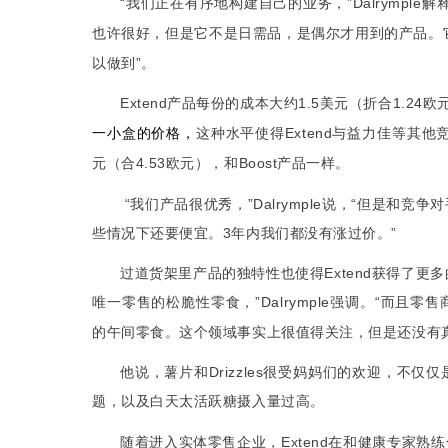
“
我们正在有序
构建
的业务，
”Dalrymple
解
地
自己
也许很好，但是它不是日需品，是偶尔才用到的产品。
以做到
”
。
Extend
产品每份的成本大约
1.5
美元（折合
1.24
欧
价格
这种水平使得
Extend
益力佳
其他
一小盒的
，
与
等
元（合
4.53
欧元），和
Boost
产品一样。
“
我们产品很优秀，
”Dalrymple
说，
“
但是和竞争对
些情况下还要便宜。
3
年内我们都没有涨过价。
”
过道货架里产品的独特性也使得
Extend
获得了更多
唯一零售的松脆
零食，
”Dalrymple
强调。
“
而且零售
性
的午间零食。这个领域事实上很值得关注，但是还没有
他说，薯片和
Drizzles
很受妈妈们的欢迎，不仅仅
题，以及白天太活跃糖摄入量过高。
随着进入实体零售企业，
Extend
在和健康专家熟练