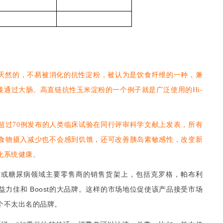
天然的，不易被消化的抗性淀粉，被认为是饮食纤维的一种，兼
接通过大肠。高直链抗性玉米淀粉的一个例子就是广泛使用的
Hi-
超过70例发布的人类临床试验在同行评审科学文献上发表，所有
食物摄入减少也不会感到饥饿，还可
改善胰岛素敏感性，改变新
化系统健康。
”
或糖尿病领域主要零售商的销售货架
，包括克罗格，帕布利
上
益力佳
Boost
的大品牌。这样的市场地位促使该产品接受市场
和
个不太出名的品牌。