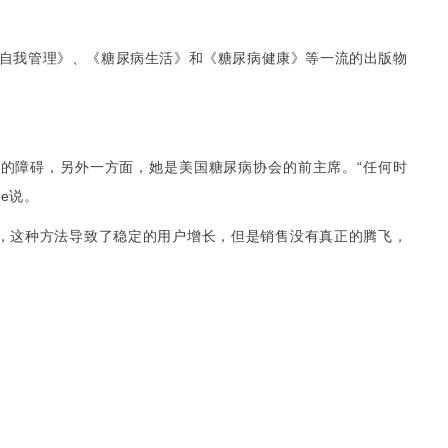
自我管理
、
糖尿病生活
和
糖尿病健康
等一流的出版物
》
《
》
《
》
家的障碍，另外一方面，她是美国糖尿病协会的前主席。
“
任何时
le
说。
，这种方法导致了稳定的
增长，但是销售没有真正的腾飞，
用户