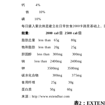
钙
4%
铁 10%
磷
10%
每日摄入量比例是建立在日常饮食2000卡路里基础上
能量:
2000
cal/日
2500
cal/日
脂肪总量
less than
65g
80g
饱和脂肪
less than
20g
25g
胆固醇
less than
300mg
300mg
钠
less than
2400mg
2400mg
钾
3500mg
3500mg
碳水化合物
300mg
375mg
食用纤维
25g
30g
蛋白质
50g
60g
来源：http://www.extendbar.com
表2：EXTE