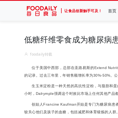
首页
让食品创新触手可及！
低糖纤维零食成为糖尿病
foodaily转载
位于美国中西部，总部在圣路易斯的
Extend Nutrit
的记录。过去三年里，年销售额增长率为
30%-50%
。公
生玉米淀粉是一种天然的高抗性淀粉，与脂肪和蛋
小时，
Dalrymple
强调这个时效比市场上任何其他产品
创始人
Francine Kaufman
开始是专门为糖尿病患
较关心他们及孩子的血糖，包括减肥和体育锻炼的人群