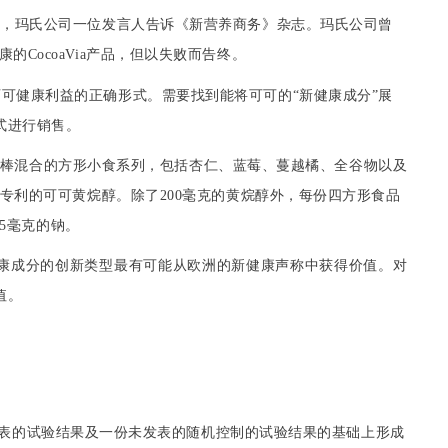
”，
玛氏公司
一位发言人告诉
《新营养商务》
杂志。
玛氏公司
曾
康的
CocoaVia
产品，但以失败而告终。
可健康利益的正确形式。需要找到能将可可的“新健康成分”展
式进行销售。
棒
混合的方形小食系列，包括
杏仁
、
蓝莓
、蔓越橘、
全
谷物以及
专利的可可
黄烷醇
。除了
200
毫克的
黄烷醇
外，每份四方形食品
5
毫克的
钠
。
康成分的创新类型最有可能从欧洲的新健康声称中获得价值。对
值
。
表的试验结果及一份未发表的随机控制的试验结果的基础上形成