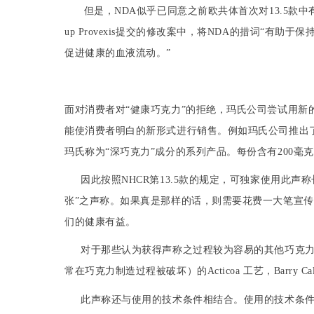
但是，
NDA
似乎
已同意之前
欧共体
首次对
13.5
款中
up Provexis
提交的修改案中，将
NDA
的措词“有助于保
促进健康的血液流动。”
面对消费者对“健康
巧克力
”的
拒绝
，
玛氏公司
尝试用新
能使消费者明白的新形式进行销售。例如
玛氏
公司推出
玛氏
称为“深
巧克力
”成分的系列产品。每份含有
200
毫克
因此按照
NHCR
第
13.5
款的规定，可独家使用此声称
张
”之声称。如果真是那样的话，则需要花费一大笔宣
们的健康有益。
对于那些认为获得声称之过程较为容易的其他
巧克
常在
巧克力
制造过程被破坏）的
Acticoa
工艺，
Barry Ca
此声称还与使用的技术条件相结合。使用的技术条