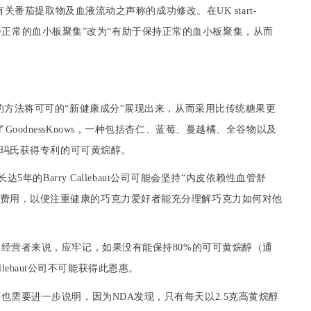
有关
番茄提取物
及血液流动之声称的成功修改。在
UK start-
持正常的
血小板聚集
”改为“有助于保持正常的
血小板聚集
，从而
的方法将可可的“新健康成分”展现出来，从而采用比传统糖果更
了
GoodnessKnow
s
，一种包括
杏仁
、
蓝莓
、蔓越橘、
全
谷物以及
玛氏
获得专利的可可
黄烷醇
。
长达
5
年的
Barry Callebaut
公司可能会坚持“
内皮
依赖性
血管舒
传费用，以便注重健康的
巧克力爱好者
能充分理解
巧克力
如何对他
力
经营者来说，应牢记，如果没有能保持
80%
的可可
黄烷醇
（通
llebaut
公司不可能获得此
恩惠
。
件也需要进一步说明，因为
NDA
发现，只有每天以
2.5
克高
黄烷醇