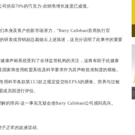
公司供应
70%
的
巧克力
-
此
销售增长
速度已减慢。
们本身及客户的新市场潜力，”
Barry Callebaut
首席执行官
的研发或营销副
总裁
做出上述陈述，这充分说明了此事件的重要
盟
健康声称系统受到了全球
监管机构
的关注，这将有助于此健康
亚国家将使用
欧盟
系统及科学要求作为其声称批准制度的模板。
专用科学条款第
13.5
款之规定提交给
EFSA
的
膳食、营养与过敏
盟成员国进行评估。
理解的用词
-
这一事实无疑会使
Barry Callebaut
公司感到
高兴
。
助于正常的血液流动。