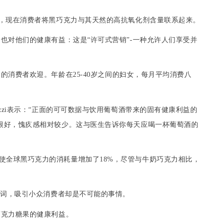
，现在消费者将
黑巧克力
与其天然的高
抗氧化剂
含量联系起来。
也对他们的健康有益：这是“许可式营销”
-
一种允许人们享受并
力
的消费者
欢迎
。年
龄
在
25
-
40
岁之间的妇女，每月平均消费八
zzi
表示：“正面的可可数据与
饮用葡萄酒
带来的固有健康利益的
很好，
愧疚
感相对较少。这与医生告诉你每天应喝一杯
葡萄酒
的
使全球
黑巧克力
的消耗量增加了
18%
，尽管与
牛奶巧克力
相比，
传词，吸引小众消费者却是不可能的事情。
巧克力糖果
的健康利益。