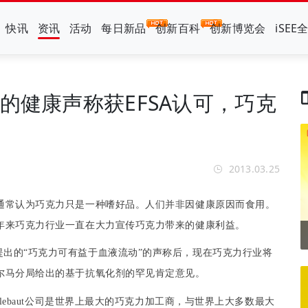
快讯
资讯
活动
每日新品
创新百科
创新博览会
iSEE
的健康声称获EFSA认可，巧克
2013.03.25
通常认为
巧克力
只是一种
嗜好
品。人们并非因健康原因而食用。
年来
巧克力
行业一直在大力宣传
巧克力
带来的健康利益。
提出的“
巧克力
可有益于血液流动”的声称后，现在
巧克力
行业将
尔马
分局给出的基于抗
氧化剂
的罕见肯定意见。
lebaut
公司是世界上最大的
巧克力
加工商，与
世界
上大多数最大