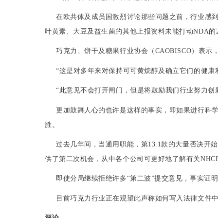
在
欧共体
及成员国激烈讨论那些问题之前，行业感
叶黄素
、
大豆
及益生菌的其他上报资料未能打动
NDA
的
巧克力
、
饼干
及
糖果
行业协会（
CAOBISCO
）表示
“这是对多年来对保持可可
黄烷醇
及确立它们的健康
“此意见不会打开
闸门
，但是将
鼓励
我们行业努力创
更加
鼓
舞人心的也许是这样的事实，即如果进行科
胜。
过去
几年
间，当通用职能，第
13.1
款的大量
否决
开始
供了第二次机会，从中各个公司可更好地了解有关
NHC
即使分局继续
拒绝
许多“
第二波
”提交意见，事实证
目前
巧克力
行业正
在
观望此声称如何写入
法律
文件
评论