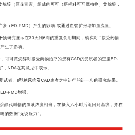
黄烷醇
原花青素
梧桐科可可属植物
黄烷醇
（
）组成的可可（
）
，
扩张
ED-FMD
-
血管扩张
（
）产生的影响
或通过
增加血流量。
干预
30
6
药物
研究显示在
天到
周的重复食用期间，确实对 “接受
D
产生了影响。
黄烷醇
CAD
空腹
ED-
后，可可
对接受药物治疗的患有
的受试者的
NDA
”，
在其意见中表示。
CAD
受试者、Ⅱ型糖尿病及
患者之中进行的进一步的研究结果。
ED-FMD
性
增强。
血
浓度
摄入
烷醇代谢物的
液
相当，在
六小时后返回到基线，并在
响的数据“无说服力”。