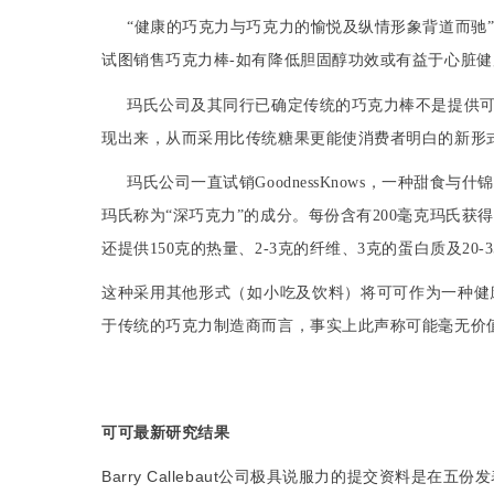
“健康的
巧克力
与
巧克力
的愉悦及纵情形象
背道而驰
试图销售
巧克力棒
-
如有降低
胆固醇
功效或有益于心
脏
健
玛氏公司
及其同行已确定传统的
巧克力棒
不是提供可
现出来，从而采用比传统糖果更能使消费者明白的新形
玛氏公司
一直
试销
GoodnessKnows
，一种
甜食
与
什锦
玛氏
称为“深
巧克力
”的成分。每份含有
200
毫克
玛氏
获得
还提供
150
克的热量、
2-3
克的纤维、
3
克的
蛋白质
及
20-3
这种采用其他形式（如小吃及饮料）将可可作为一种健
于传统的
巧克力
制造商而言，事实上此声称可能
毫无价
可可最新研究结果
Barry Callebaut
公司极具说服力的提交资料是在五份发