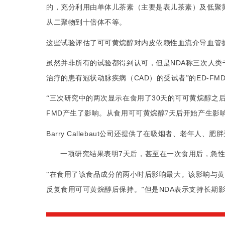
儿茶素
表儿茶素
低聚
的，充分利用由单体
（主要是
）及
二聚物
十倍体
从
到
不等。
黄烷醇
内皮依赖
血流介导血管
这些试验评估了可可
对
性
NDA
人类
虽然并非所有的试验都得到认可，但是
称三次
治疗
冠状动脉疾病
CAD
ED-FM
的患有
（
）的受试者”的
30
黄烷醇
“三次研究中的两次显示在食用了
天的可可
之
FMD
黄烷醇
产生了影响。从食用可可
7
天后开始产生影响
Barry Callebaut
公司还提供了在吸烟者、老年人、肥胖
7
一项研究结果表明
天后，甚至在一次食用后，急
食品成分
“在食用了该
的两小时后影响最大。该影响与黄
黄烷醇
NDA
反复食用可可
后保持。”但是
表示支持长期影