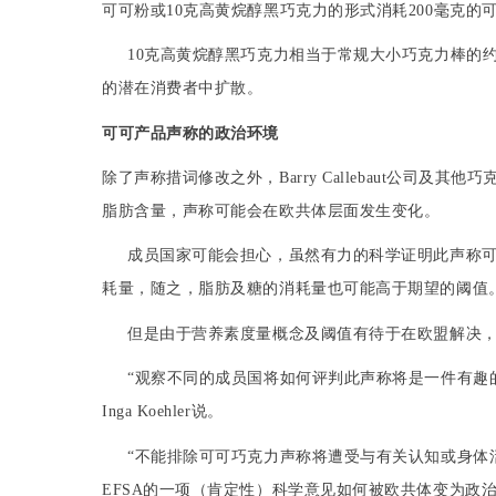
可可粉或
10
克高
黄烷醇黑巧克力
的形式
消耗
200
毫克
的
10
克高
黄烷醇黑巧克
力相当于常规大小
巧克
力棒的
的潜在消费者中
扩散
。
可可
产品
声称
的
政治环境
除了声称措词修改之外，
Barry Callebaut
公司及其他
巧
脂肪含量，声称可能会在
欧共体
层面发生变化。
成员国家可能会担心，虽然有力的科学证明此声称
耗量，随之，脂肪及
糖
的消耗量也可能高于期望的
阈值
但是由于
营养素度量
概念及
阈值
有待于在欧盟解决
“观察不同的成员国将如何评判此声称将是一件有趣
Inga Koehler
说。
“不能排除
可可巧克力
声称将遭受与有关
认知
或身体
EFSA
的一项（肯定性）科学意见如何被
欧共体
变为政治