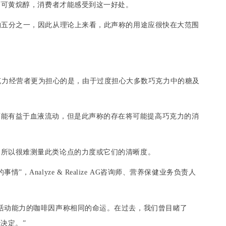
可可
黄烷醇
，消费者才能感受到这一好处。
约五分之一，因此从理论上来看，此声称的用途应很快在大范围
克力
经营者更为担心的是，由于过度担心大多数
巧克力
中的
糖
及
可能有益于血液流动，但是此声称的存在将可能提高
巧克力
的消
。
，所以很难测量此类论点的力度或它们的清
晰
度。
的事情”，
Analyze & Realize AG
咨询师、营养保健业务负责人
活动能力的
咖啡因
声称相同的命运。在过去，我们曾目睹了
决定。”