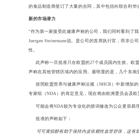
的食品制造商签订了大量的合同，其中包括向
联合利华
新的市场潜力
“作为第一家接受此健康声称的公司，我们同时看到了我
Juergen Steinemann
说。是公司的
首席执行官
，而非公司
性。
此声称一旦批准只在
欧盟
的
27
个成员国内生效。
欧
声称在其他
管辖区域
内的应用。最明显的是，几个东南
按照欧盟营养与健康
声称
法规（
NHCR
）中新增加的
专家组
（
NDA
）的肯定意见，现在将由
欧洲委员会
及欧
可能会将
NDA
较为专业化的
措词
修改为公众更容易
批准的声称如下：
可可黄烷醇
有助于保持
内皮依赖性血管舒张
，这有