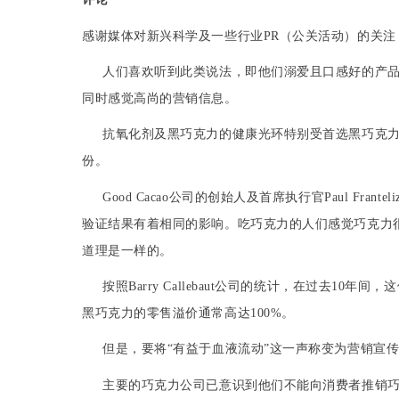
感谢媒体对新兴科学及一些行业
PR
（公关活动）的关注
人们喜欢听到此类说法，即他们
溺
爱且口感好的产品
同时感觉
高尚
的营销信息。
抗
氧化剂
及
黑巧克力
的健康光环
特别
受首选
黑巧克
份。
Good Cacao
公司的创始人及
首席执行官
Paul Franteli
验证结果有着相同的影响。吃
巧克力
的人们感觉
巧克力
道理是一样的。
按照
Barry
Callebaut
公司的统计，在过去
10
年间，这
黑巧克力
的零售溢价通常高达
100%
。
但是，要将“有益于血液流动”这一声称变为营销宣
主要
的
巧克力
公司已意识到他们不能向消费者推销