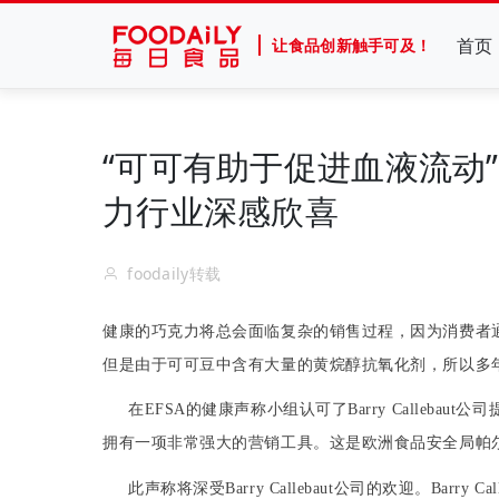
首页
让食品创新触手可及！
“可可有助于促进血液流动”
力行业深感欣喜
foodaily转载
健康的
巧克力
将总会面临复杂的销售过程，因为消费者
但是由于
可可豆
中含有大量的
黄烷醇
抗
氧化剂
，所以多
在
EFSA
的健康声称小组认可了
Barry Callebaut
公司
拥有一项非常强大的营销工具。这是欧洲食品安全局
帕
此声称将深受
Barry Callebaut
公司的
欢迎
。
Barry Cal