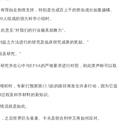
到有理由去
热情支持
，特别是当
成百上千
的类似成分如
曼越橘
、
20
人组成的强大科学小组时。
，此意见“对我们的行业极具
鼓舞
力”。
利益之方法进行的研究及临床
研究
成果的
奖励
。”
新及研究。”
学研究并在心中与
EFSA
的严格要求进行对照，则此类声称可以取
堆积时，专家们预测第
13.5
款的路径将发生许多行动，因为它提
R
过程及科学材料的新知识。
明情况就是如此。
中，之后世界
巨
头
雀巢
、
卡夫
及联合利华又将如何应对。