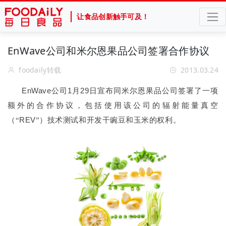
让食品创新触手可及！
EnWave公司和米尔恩果品公司签署合作协议
foodaily转载
2013.03.24
EnWave
1
29
公司
月
日宣布同米尔恩果品公司签署了一项
额外的合作协议，包括使用该公司的辐射能量真空
REV
（“
”）技术测试和开发干豌豆和玉米的权利。