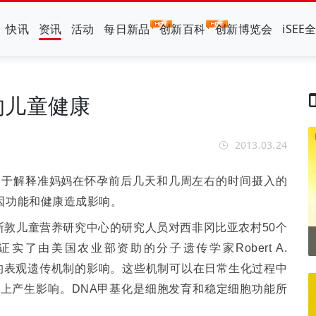
快讯
资讯
活动
每日新品
创新百科
创新博览会
iSEE
响儿童健康
2013.03.24
助于解释准妈妈在怀孕前后几天和几周左右的时间摄入的
因功能和健康造成影响。
斯敦儿童营养研究中心的研究人员对西非冈比亚农村
50
个
证实了由美国农业部资助的分子遗传学家
Robert A.
的
表观遗传机制的影响。
这些机制可以在日常生化过程中
平上产生影响。
DNA
甲基化是细胞发育和稳定细胞功能所