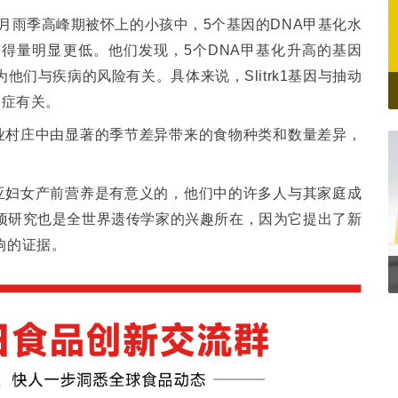
月雨季高峰期被怀上的小孩中，
5
个基因的
DNA
甲基化水
获得量明显更低。他们发现，
5
个
DNA
甲基化升高的基因
为他们与疾病的风险有关。具体来说，
Slitrk1
基因与抽动
退症有关。
业村庄中由显著的季节差异带来的食物种类和数量差异，
亚妇女产前营养是有意义的，他们中的许多人与其家庭成
项研究也是全世界遗传学家的兴趣所在，因为它提出了新
响的证据。