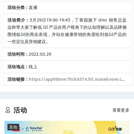
活动分类：
直播
活动简介：
3月29日19:00-19:45，丁香园旗下 dmc 销售总监
边帅带大家了解低 GI 产品在用户视角下的认知理解以及品牌侧
围绕低GI的商业表现，并站在健康营销的角度给到低GI产品的
一些定位及营销建议。
活动时间：
2022.03.29
活动地点：
线上
活动链接：
https://app98mm7hck6314.h5.xiaoeknow.com/v2/course/alive/l_6233efa9e4b066e960911be8?app_id=app98mm7HcK6314&pro_id=&type=2&available=true&share_user_id=u_5e4f9f5b30061_H5aNMsG7ge&share_type=5&scene=%E5%88%86%E4%BA%AB&is_redirect=1&entry=2&entry_type=2001&share_scene=1
活动
查看更多
其他