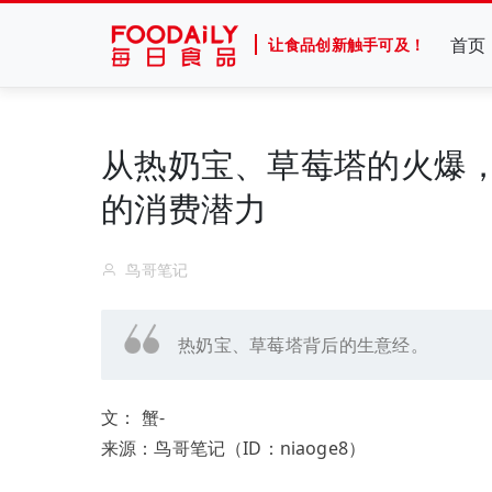
首页
让食品创新触手可及！
从热奶宝、草莓塔的火爆
的消费潜力
鸟哥笔记
热奶宝、草莓塔背后的生意经。
文：
蟹-
来源：
鸟哥笔记（ID：
niaoge8）