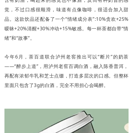
含有奶油，喝起来的感觉也不像酒，反而有种奶昔的感
觉，不过口感很顺滑，味道有点像咖啡，很适合加入甜
品。这款饮品还配备了一个
“
情绪成分表
”:10%
贪欢
+25%
暧昧
+20%
清醒
+30%
冲动
+15%
敏感。每一杯茶都自带
“
情
绪
”
和
“
故事
”
。
今年
6
月，茶百道联合泸州老窖推出可以
“
断片
”
的奶茶
——“
醉步上道
”
，用泸州老窖百调白酒，融入陈香普洱，
再配有浓郁牛乳和芝士点缀，打造多层次的口感。但整杯
里面只包含了
3g
的白酒，完全不用担心会喝醉。