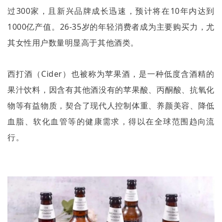
过
300
家，且新兴品牌成长迅速，预计将在
10
年内达到
1000
亿产值。
26-35
岁的年轻消费者成为主要购买力，尤
其女性用户数量明显高于其他酒类。
西打酒（
Cider
）也被称为苹果酒，是一种低度含酒精的
果汁饮料，因含有其他酒没有的苹果酸、丙酮酸、抗氧化
物等有益物质，契合了现代人控制体重、养颜美容、降低
血脂、软化血管等的健康需求，得以在全球范围趋向流
行。