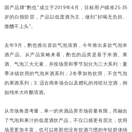
国产品牌“酌也
"
成立于
2019
年
4
月，目标用户瞄准
25-35
岁的白领阶层，产品以低度酒为主，做到
"
好喝无负担、
微醺不上头
"
。
去年
9
月，酌也推出首款气泡清酒，今年推出多款气泡米
酒产品。从产品策略来看，酌也的品类是基于米酒、果
酒、气泡三大元素，并按场景和季节划分为三大系列：夏
季冰镇饮用的气泡米酒系列；
2
冬季加热饮用，不含气泡
的果酒系列；
3.
适合商务场合以及赠礼的传统社交酒，例
如纯米大吟酿清酒。
从市场角度考量，单一的米酒品类市场容量有限，而融合
了气泡和果汁的低度酒饮产品，不仅口感更有层次，饮用
场景更加丰富，也可以将那些没有饮酒习惯的年轻群体纳