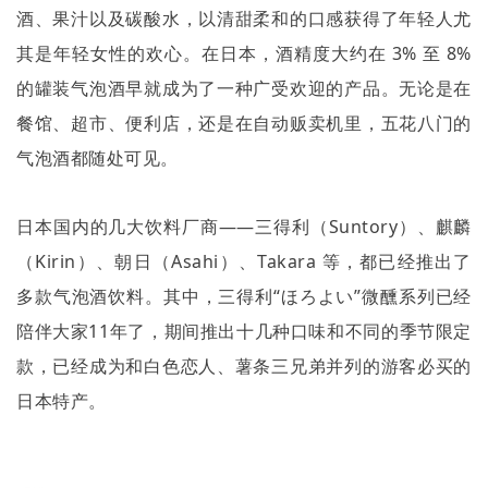
酒、果汁以及碳酸水，以清甜柔和的口感获得了年轻人尤
其是年轻女性的欢心。在日本，酒精度大约在
3%
至
8%
的罐装气泡酒早就成为了一种广受欢迎的产品。无论是在
餐馆、超市、便利店，还是在自动贩卖机里，五花八门的
气泡酒都随处可见。
日本国内的几大饮料厂商——三得利（
Suntory
）、麒麟
（
Kirin
）、朝日（
Asahi
）、
Takara
等，都已经推出了
多款气泡酒饮料。其中，三得利
“
ほろよい
”
微醺系列已经
陪伴大家
11
年了，期间推出十几种口味和不同的季节限定
款，已经成为和白色恋人、薯条三兄弟并列的游客必买的
日本特产。