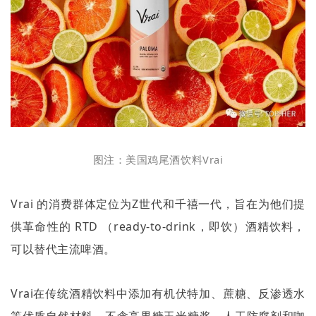
图注：美国鸡尾酒饮料
Vrai
Vrai
的消费群体定位为
Z
世代和千禧一代，旨在为他们提
供革命性的
RTD
（
ready-to-drink
，即饮）酒精饮料，
可以替代主流啤酒。
Vrai
在传统酒精饮料中添加有机伏特加、蔗糖、反渗透水
等优质自然材料，不含高果糖玉米糖浆、人工防腐剂和咖