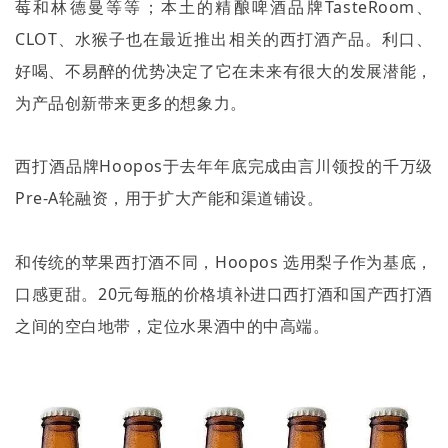
莓和林德曼等等；本土的精酿啤酒品牌
TasteRoom
、
CLOT
、水猴子也在最近推出相关的西打酒产品。利口、
好喝、不易醉的优势决定了它在未来有很大的发展潜能，
为产品创新带来更多的想象力。
西打酒品牌
Hoopos
于去年年底完成由言川领投的千万级
Pre-A
轮融资，用于扩大产能和渠道铺设。
和传统的苹果西打酒不同，
Hoopos
选用梨子作为基底，
口感更甜。
20
元每瓶的价格填补进口西打酒和国产西打酒
之间的空白地带，定位水果酒中的中高端。