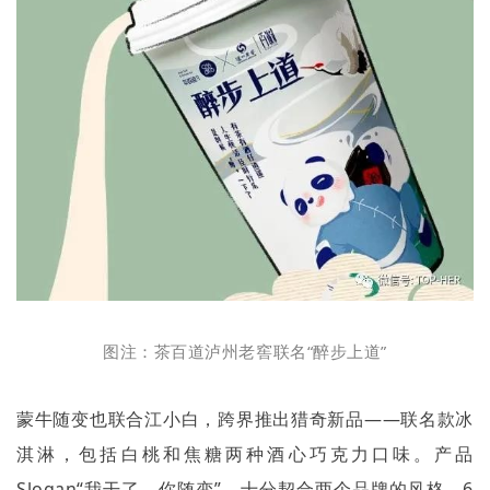
图注：茶百道泸州老窖联名“醉步上道”
蒙牛随变也联合江小白，跨界推出猎奇新品——联名款冰
淇淋，包括白桃和焦糖两种酒心巧克力口味。产品
Slogan“
我干了，你随变
”
，十分契合两个品牌的风格。
6