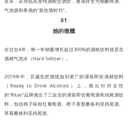
变革，从传统高度纯酒精型酒饮，逐渐转变为精酿啤酒、
气泡酒和果酒的
“
新饮酒时代
”
。
01
她的微醺
在过去
4
年，唯一年销量增长超过
300%
的酒精饮料就是含
酒精气泡水（
Hard Seltzer
）。
2019
年中，百威也把视线放到更广的灌装即饮酒精饮料
（
Ready to Drink Alcohols
）上，推出针对女性
的
“Ritas”
品牌推出了三款全的灌装即饮葡萄酒和鸡尾酒饮
料，包括桃子味粉红葡萄酒、橙子香梨桑格利亚鸡尾酒、
草莓桑格利亚鸡尾酒。