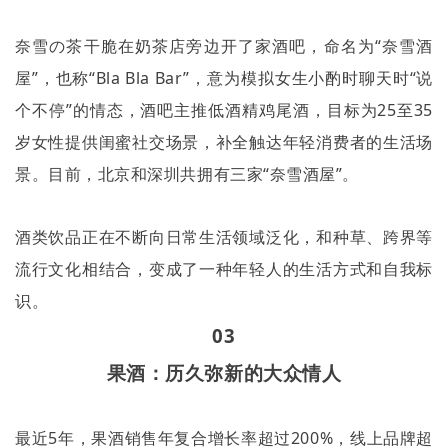
奈雪の茶干脆在奶茶店旁边开了家酒吧，命名为“奈雪酒
屋”，也称“
Bla Bla Bar”
，意为模拟女生小酌时聊天时
“
说
个不停
”
的情态，酒吧主推低酒精鸡尾酒，目标为
25
至
35
岁女性提供闺蜜社交场景，补全触达年轻消费者的生活场
景。目前，北京和深圳共拥有三家
“
奈雪酒屋
”
。
酒类饮品正在不断向日常生活领域泛化，和种草、跨界等
流行文化相结合，变成了一种年轻人的生活方式和自我标
识。
03
果酒：历久弥新的大众情人
最近
5
年，果酒销售年复合增长率超过
200%
，线上品牌超