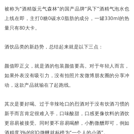
被称为“酒精版元气森林”的国产品牌“风下”酒精气泡水也
上线在即，主打
0
糖
0
碳水
0
脂肪的成分，一罐
330ml
的热
量只有
80
大卡。
酒饮品类的新趋势，总结起来就是以下三点：
颜值即正义，就是酒的包装颜值要高。对于年轻人而言，
如果外表没有吸引力，没有拍照片发微博朋友圈的分享冲
动，这款产品就输在了起跑线。
其次是要好喝。过于辛辣呛口的烈酒对于没有饮酒习惯的
新手而言肯定很难入手，口味酸甜，口感更像饮料的酒饮
更容易被接受。同时要不容易喝醉，小酌微醺即可，例如
酒精度
3%
的
RIO
微醺就标榜为
“
一个人的小酒
”
。