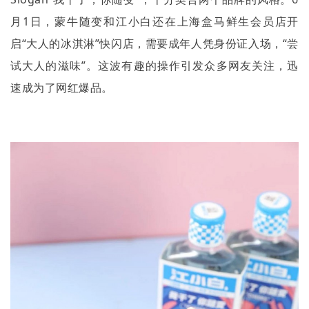
月
1
日，蒙牛随变和江小白还在上海盒马鲜生会员店开
启
“
大人的冰淇淋
”
快闪店，需要成年人凭身份证入场，
“
尝
试大人的滋味
”
。这波有趣的操作引发众多网友关注，迅
速成为了网红爆品。