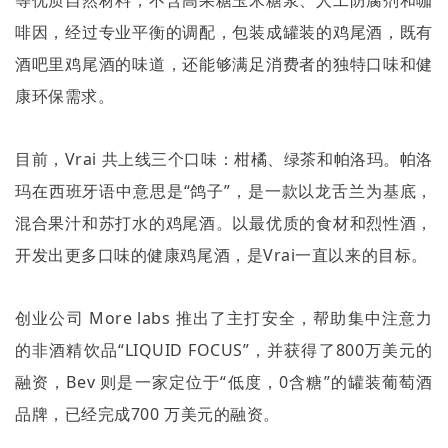
啡因，经过专业平衡的调配，包装成罐装的鸡尾酒，既有
酒吧里鸡尾酒的味道，还能够满足消费者的独特口味和健
康环保需求。
目前，
Vrai
共上线三个口味：柑橘、绿茶和帕洛玛。帕洛
玛在西班牙语中意思是
“
鸽子
”
，是一款以龙舌兰为基底，
混合果汁和苏打水的鸡尾酒。以最优质的食材和烈性酒，
开发出更多口味的健康鸡尾酒，是
Vrai
一直以来的目标。
创业公司
More labs
推出了主打安全，帮助集中注意力
的非酒精饮品
“LIQUID FOCUS”
，并获得了
800
万美元的
融资，
Bev
则是一家定位于
“
低度，
0
含糖
”
的罐装葡萄酒
品牌，已经完成
700
万美元的融资。