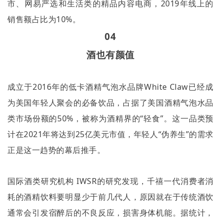
市、网易严选和生活类的精品内容电商，
2019
年线上的
销售额占比为
10%
。
04
酒也有颜值
成立于
2016
年的低卡酒精气泡水品牌
White Claw
已经成
为美国年轻人聚会的必备饮品，占据了美国酒精气泡水品
类市场份额的
50%
，被称为酒精界的
“
轻食
”
。这一品类预
计在
2021
年将达到
25
亿美元市值，年轻人
“
伪养生
”
的需求
正是这一趋势的幕后推手。
国际酒类研究机构
IWSR
的研究发现，千禧一代消费者消
耗的酒精饮料要明显少于前几代人，原因就在于传统酒饮
通常会引发宿醉后的不良反应，损害身体机能。据统计，