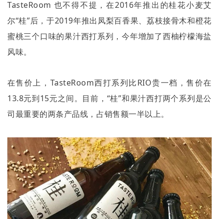
TasteRoom
也不得不提，在
2016
年推出的桂花小麦艾
尔
“
桂
”
后，于
2019
年推出凤梨百香果、荔枝接骨木和橙花
蜜桃三个口味的果汁西打系列，今年增加了西柚柠檬海盐
风味。
在售价上，
TasteRoom
西打系列比
RIO
贵一档，售价在
13.8
元到
15
元之间。目前，
“
桂
”
和果汁西打两个系列是公
司最重要的两条产品线，占销售额一半以上。