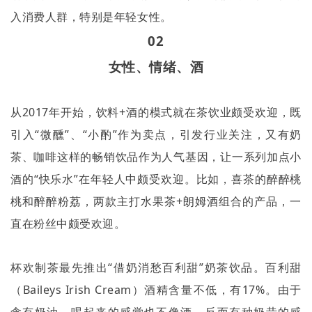
入消费人群，特别是年轻女性。
02
女性、情绪、酒
从
2017
年开始，饮料
+
酒的模式就在茶饮业颇受欢迎，既
引入
“
微醺
”
、
“
小酌
”
作为卖点，引发行业关注，又有奶
茶、咖啡这样的畅销饮品作为人气基因，让一系列加点小
酒的
“
快乐水
”
在年轻人中颇受欢迎。比如，喜茶的醉醉桃
桃和醉醉粉荔，两款主打水果茶
+
朗姆酒组合的产品，一
直在粉丝中颇受欢迎。
杯欢制茶最先推出“借奶消愁百利甜”奶茶饮品。百利甜
（
Baileys Irish Cream
）酒精含量不低，有
17%
。由于